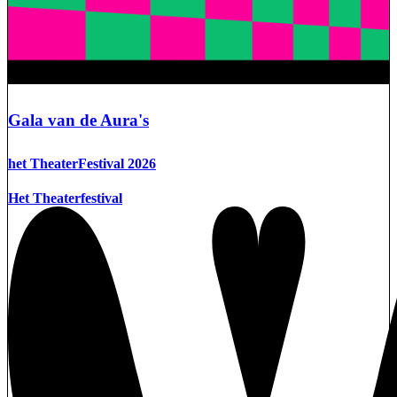
Gala van de Aura's
het TheaterFestival 2026
Het Theaterfestival