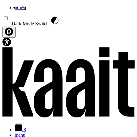
nl
fr
en
Skip to main content
Dark Mode Switch
8
menu