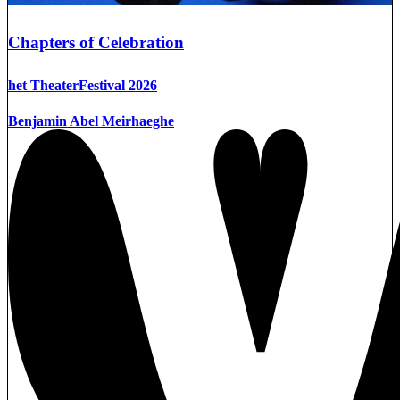
Chapters of Celebration
het TheaterFestival 2026
Benjamin Abel Meirhaeghe