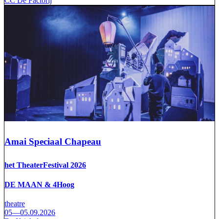
CC De Factorij
Amai Speciaal Chapeau
het TheaterFestival 2026
DE MAAN & 4Hoog
theatre
05—05.09.2026