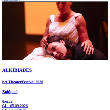
ALKIBIADES
het TheaterFestival 2026
Zuidpool
theatre
04—05.09.2026