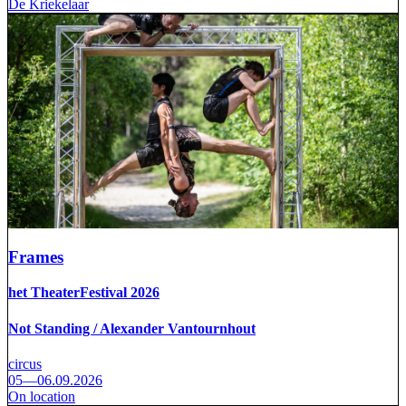
De Kriekelaar
Frames
het TheaterFestival 2026
Not Standing / Alexander Vantournhout
circus
05—06.09.2026
On location