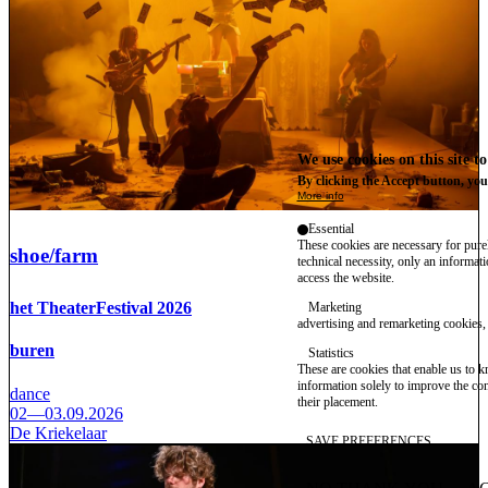
We use cookies on this site t
By clicking the Accept button, you
More info
Essential
These cookies are necessary for purel
shoe/farm
technical necessity, only an informat
access the website.
het TheaterFestival 2026
Marketing
advertising and remarketing cookies, 
buren
Statistics
These are cookies that enable us to
information solely to improve the con
dance
their placement.
02—03.09.2026
De Kriekelaar
SAVE PREFERENCES