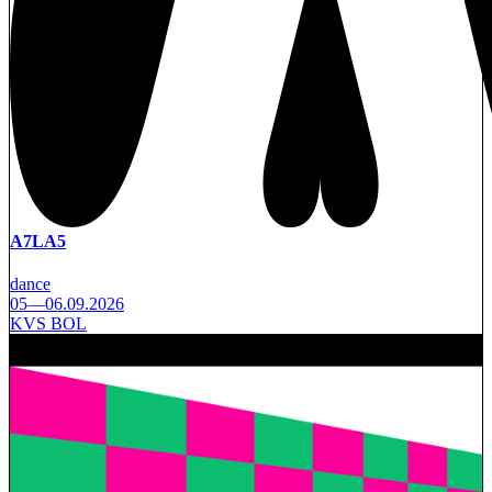
A7LA5
dance
05—06.09.2026
KVS BOL