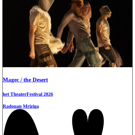
Magec / the Desert
het TheaterFestival 2026
Radouan Mriziga