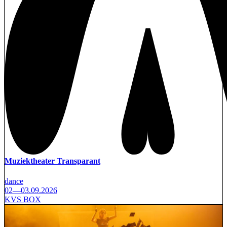
Muziektheater Transparant
dance
02—03.09.2026
KVS BOX