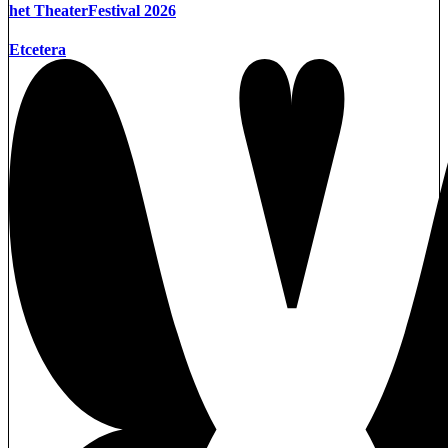
het TheaterFestival 2026
Etcetera