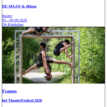
DE MAAN & 4Hoog
theater
05—05.09.2026
De Kriekelaar
Frames
het TheaterFestival 2026