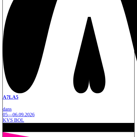
A7LA5
dans
05—06.09.2026
KVS BOL