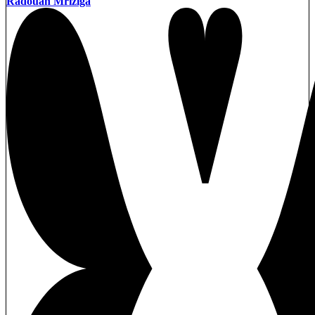
Radouan Mriziga