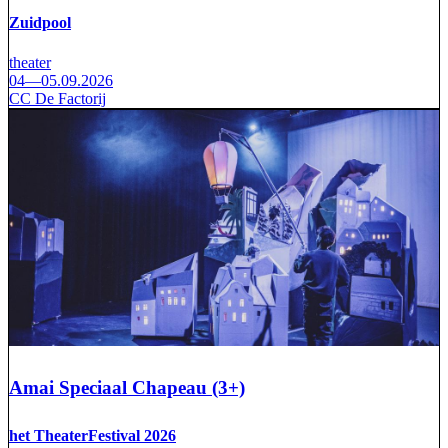
Zuidpool
theater
04—05.09.2026
CC De Factorij
Amai Speciaal Chapeau (3+)
het TheaterFestival 2026