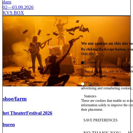
dans
02—03.09.2026
KVS BOX
We use cookies on this site t
By clicking the Accept button, you
More info
Essential
These cookies are necessary for purel
technical necessity, only an informat
access the website.
Marketing
advertising and remarketing cookies, 
Statistics
shoe/farm
These are cookies that enable us to
information solely to improve the con
their placement.
het TheaterFestival 2026
SAVE PREFERENCES
buren