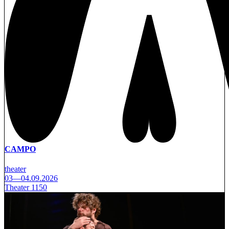
CAMPO
theater
03—04.09.2026
Theater 1150