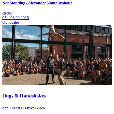
Not Standing / Alexander Vantournhout
circus
05—06.09.2026
Op locatie
Hugs & Handshakes
het TheaterFestival 2026