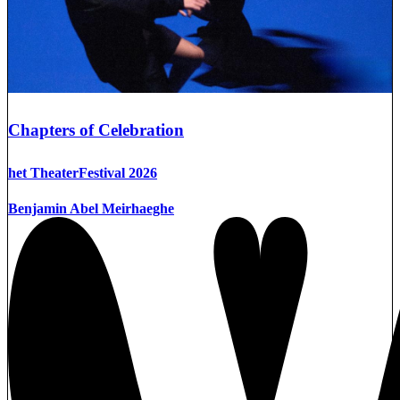
Chapters of Celebration
het TheaterFestival 2026
Benjamin Abel Meirhaeghe