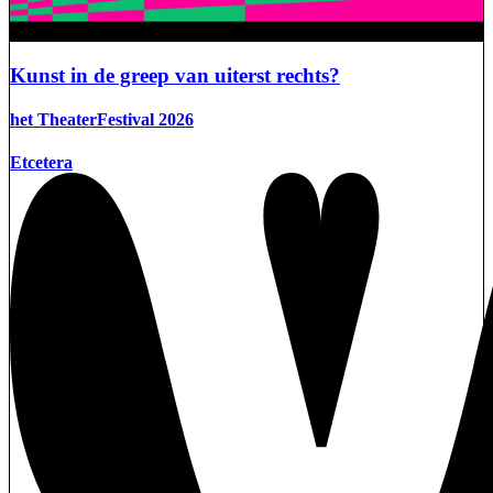
Kunst in de greep van uiterst rechts?
het TheaterFestival 2026
Etcetera