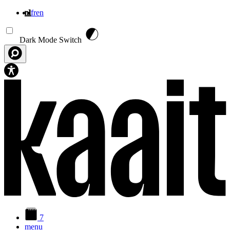
nl
fr
en
Overslaan en naar de inhoud gaan
Dark Mode Switch
7
menu