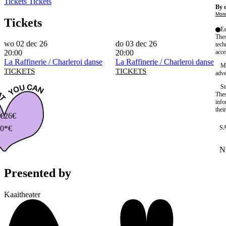
Tickets
Tickets
By c
More
Tickets
Es
Thes
wo 02 dec 26
do 03 dec 26
tech
acce
20:00
20:00
La Raffinerie / Charleroi danse
La Raffinerie / Charleroi danse
Ma
TICKETS
TICKETS
adve
St
Thes
info
thei
€
26€
S
0*€
N
W
Presented by
Kaaitheater