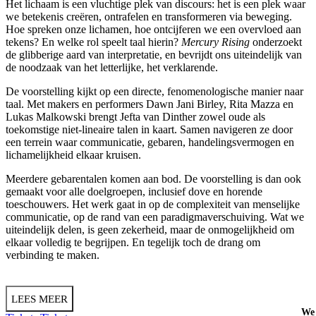
Het lichaam is een vluchtige plek van discours: het is een plek waar
we betekenis creëren, ontrafelen en transformeren via beweging.
Hoe spreken onze lichamen, hoe ontcijferen we een overvloed aan
tekens? En welke rol speelt taal hierin?
Mercury Rising
onderzoekt
de glibberige aard van interpretatie, en bevrijdt ons uiteindelijk van
de noodzaak van het letterlijke, het verklarende.
De voorstelling kijkt op een directe, fenomenologische manier naar
taal. Met makers en performers Dawn Jani Birley, Rita Mazza en
Lukas Malkowski brengt Jefta van Dinther zowel oude als
toekomstige niet-lineaire talen in kaart. Samen navigeren ze door
een terrein waar communicatie, gebaren, handelingsvermogen en
lichamelijkheid elkaar kruisen.
Meerdere gebarentalen komen aan bod. De voorstelling is dan ook
gemaakt voor alle doelgroepen, inclusief dove en horende
toeschouwers. Het werk gaat in op de complexiteit van menselijke
communicatie, op de rand van een paradigmaverschuiving. Wat we
uiteindelijk delen, is geen zekerheid, maar de onmogelijkheid om
elkaar volledig te begrijpen. En tegelijk toch de drang om
verbinding te maken.
LEES MEER
We 