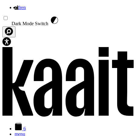
nl
fr
en
Overslaan en naar de inhoud gaan
Dark Mode Switch
6
menu