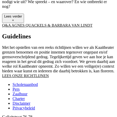
nodigt wie uit? Wie spreekt – en waarover? En wie ontbreekt er
nog?
Lees verder
+
Q&A AGNES QUACKELS & BARBARA VAN LINDT
Guidelines
Met het opstellen van een reeks richtlijnen willen we als Kaaitheater
grenzen benoemen en positie innemen tegenover ongepast en/of
grensoverschrijdend gedrag. Tegelijkertijd geven we aan hoe je kan
reageren in het geval dit gedrag zich voordoet. We geven daarbij aan
welke rol Kaaitheater opneemt. Zo willen we een veilige(re) context
bieden waar kunst en iedereen die daarbij betrokken is, kan floreren.
LEES ONZE RICHTLIJNEN
Scholenaanbod
Pers
Footer
Zaalhuur
Charter
Disclaimer
Privacybeleid
Gallaitstraat 76-78