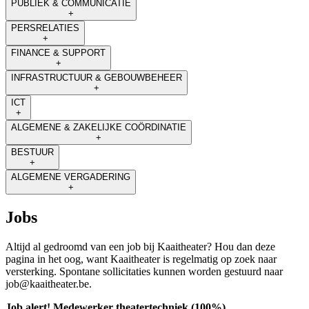
PUBLIEK & COMMUNICATIE
+
PERSRELATIES
+
FINANCE & SUPPORT
+
INFRASTRUCTUUR & GEBOUWBEHEER
+
ICT
+
ALGEMENE & ZAKELIJKE COÖRDINATIE
+
BESTUUR
+
ALGEMENE VERGADERING
+
Jobs
Altijd al gedroomd van een job bij Kaaitheater? Hou dan deze
pagina in het oog, want Kaaitheater is regelmatig op zoek naar
versterking. Spontane sollicitaties kunnen worden gestuurd naar
job@kaaitheater.be.
Job alert! Medewerker theatertechniek (100%)