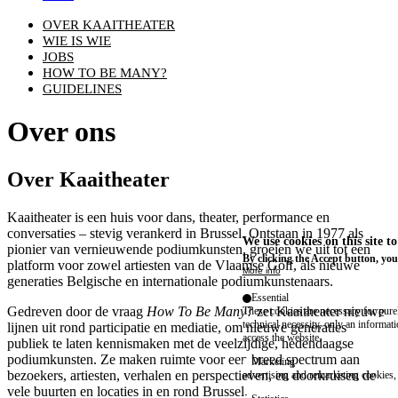
OVER KAAITHEATER
WIE IS WIE
JOBS
HOW TO BE MANY?
GUIDELINES
Over ons
Over Kaaitheater
Kaaitheater is een huis voor dans, theater, performance en
conversaties – stevig verankerd in Brussel. Ontstaan in 1977 als
We use cookies on this site t
pionier van vernieuwende podiumkunsten, groeien we uit tot een
By clicking the Accept button, you
platform voor zowel artiesten van de Vlaamse Golf, als nieuwe
More info
generaties Belgische en internationale podiumkunstenaars.
Essential
Gedreven door de vraag
How To Be Many?
zet Kaaitheater nieuwe
These cookies are necessary for purel
technical necessity, only an informat
lijnen uit rond participatie en mediatie, om nieuwe generaties
access the website.
publiek te laten kennismaken met de veelzijdige, hedendaagse
podiumkunsten. Ze maken ruimte voor een breed spectrum aan
Marketing
bezoekers, artiesten, verhalen en perspectieven, en doorkruisen de
advertising and remarketing cookies, 
vele buurten en locaties in en rond Brussel.