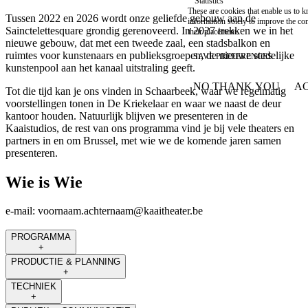
Statistics
These are cookies that enable us to
Tussen 2022 en 2026 wordt onze geliefde gebouw aan de
information solely to improve the con
Sainctelettesquare grondig gerenoveerd. In 2027 trekken we in het
their placement.
nieuwe gebouw, dat met een tweede zaal, een stadsbalkon en
ruimtes voor kunstenaars en publieksgroepen, de nieuwe stedelijke
SAVE PREFERENCES
kunstenpool aan het kanaal uitstraling geeft.
NO THANK YOU
AC
Tot die tijd kan je ons vinden in Schaarbeek, waar we regelmatig
WITHDRAW CONSEN
voorstellingen tonen in De Kriekelaar en waar we naast de deur
kantoor houden. Natuurlijk blijven we presenteren in de
Kaaistudios, de rest van ons programma vind je bij vele theaters en
partners in en om Brussel, met wie we de komende jaren samen
presenteren.
Wie is Wie
e-mail:
voornaam.achternaam@kaaitheater.be
PROGRAMMA
+
PRODUCTIE & PLANNING
+
TECHNIEK
+