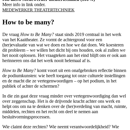
Meer info in link onder.
MEDEWERKER THEATERTECHNIEK
How to be many?
De vraag
How to Be Many?
staat sinds 2019 centraal in het werk
van het Kaaitheater. Ze vormt de achtergrond voor een
(her)evaluatie van wat we doen en hoe we dat doen. We koesteren
dit probleem – we willen het dicht bij ons houden, ook al zullen we
het nooit oplossen. Het vraagteken aan het eind blijft ons er ook aan
herinneren ons dat het werk nooit helemaal af is.
How to Be Many?
komt voort uit een onafgebroken reflectie binnen
de podiumkunsten: wie heeft toegang tot onze culturele instellingen
en de macht die ze vertegenwoordigen – op het podium, in het
publiek of achter de schermen?
In die zin gaat deze vraag minder over vertegenwoordiging dan wel
over zeggenschap. Het is de drijvende kracht achter ons werk en
helpt ons om na te denken over de (her)verdeling van macht, ruimte,
middelen, rechten en het recht om deel te nemen aan
besluitvormingsprocessen.
Wie claimt deze rechten? Wie neemt verantwoordelijkheid? Wie