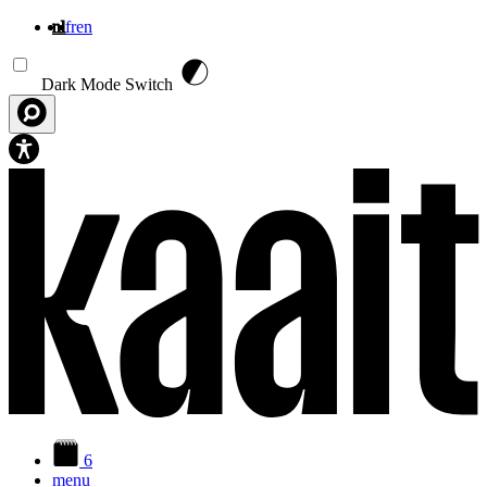
nl
fr
en
Overslaan en naar de inhoud gaan
Dark Mode Switch
6
menu