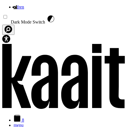
nl
fr
en
Overslaan en naar de inhoud gaan
Dark Mode Switch
8
menu