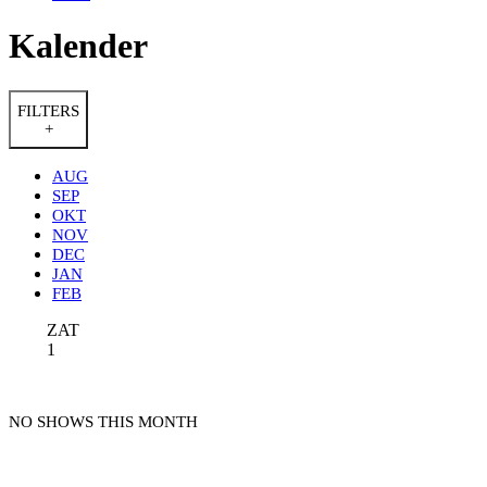
Kalender
FILTERS
+
AUG
SEP
OKT
NOV
DEC
JAN
FEB
ZAT
1
NO SHOWS THIS MONTH