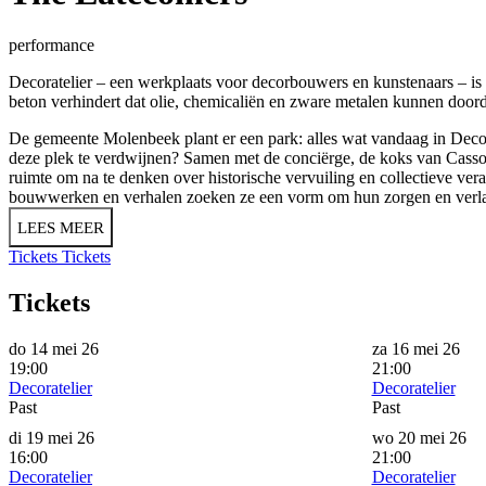
performance
Decoratelier – een werkplaats voor decorbouwers en kunstenaars – is s
beton verhindert dat olie, chemicaliën en zware metalen kunnen doo
De gemeente Molenbeek plant er een park: alles wat vandaag in Deco
deze plek te verdwijnen? Samen met de conciërge, de koks van Casso
ruimte om na te denken over historische vervuiling en collectieve v
bouwwerken en verhalen zoeken ze een vorm om hun zorgen en verla
LEES MEER
Tickets
Tickets
Tickets
do 14 mei 26
za 16 mei 26
19:00
21:00
Decoratelier
Decoratelier
Past
Past
di 19 mei 26
wo 20 mei 26
16:00
21:00
Decoratelier
Decoratelier