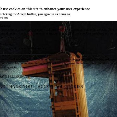
e use cookies on this site to enhance your user experience
 clicking the Accept button, you agree to us doing so.
re info
Essential
ese cookies are necessary for purely technical reasons for a normal visit to the website. Given 
chnical necessity, only an information obligation applies, and these cookies are placed as soon 
cess the website.
Marketing
vertising and remarketing cookies, etc.
Statistics
ese are cookies that enable us to know how many times a given page has been consulted. We us
formation solely to improve the content of our website. These cookies are only placed if you ag
eir placement.
SAVE PREFERENCES
NO THANK YOU
ACCEPT ALL COOKIES
WITHDRAW CONSENT