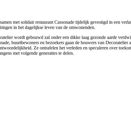
amen met solidair restaurant Cassonade tijdelijk gevestigd in een verl
rdringen in het dagelijkse leven van de omwonenden.
ratelier wordt gebouwd zal onder een dikke laag gezonde aarde verdwi
nade, buurtbewoners en bezoekers gaan de bouwers van Decoratelier a
erantwoordelijkheid. Ze ontrafelen het verleden en speculeren over to
ngens met volgende generaties te delen.