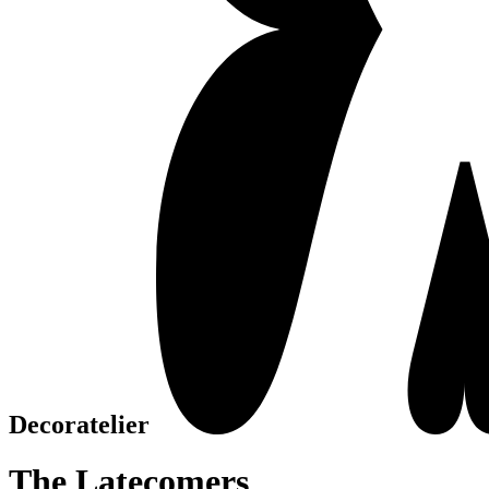
Decoratelier
The Latecomers