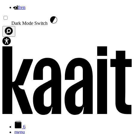
nl
fr
en
Overslaan en naar de inhoud gaan
Dark Mode Switch
6
menu