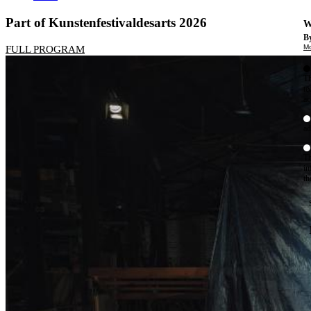
Part of Kunstenfestivaldesarts 2026
W
By
Mo
FULL PROGRAM
Th
te
ac
ad
Th
in
th