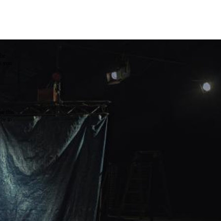
the
as you
e this
ree to