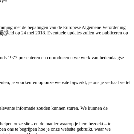
as you
stemming met de bepalingen van de Europese Algemene Verordening
e this
gesteld op 24 mei 2018. Eventuele updates zullen we publiceren op
ree to
. Sinds 1977 presenteren en coproduceren we werk van hedendaagse
en, je voorkeuren op onze website bijwerkt, je ons je verhaal vertelt
 relevante informatie zouden kunnen sturen. We kunnen de
elpen onze site - en de manier waarop je hem bezoekt – te
pen ons te begrijpen hoe je onze website gebruikt, waar we