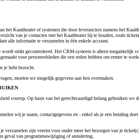
an het Kaaitheater of systemen die door leveranciers namens het Ka
erzicht van je contacten met het Kaaitheater bij te houden, zoals tick
nt alle informatie te verzamelen in één enkele account.
ie wordt strikt gecontroleerd. Het CRM-systeem is alleen toegankelijk 
r gemaakt voor personeelsleden die een reden hebben om ermee te werk
e je hebt bezocht.
om vragen, moeten we mogelijk gegevens aan hen overmaken.
RUIKEN
lijkheid voorop. Op basis van het gerechtvaardigd belang gebruiken we 
melen wij je naam, contactgegevens en - enkel als je een betaling doe
verzamelen zijn vereist voor onder meer het bezorgen van je ticket(s), 
 in geval van programmawijziging of annulering.