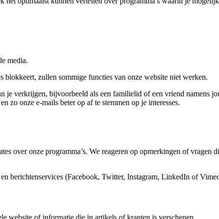
k het optimaalst kunnen vertellen over programma’s waarin je mogelijk 
le media.
ies blokkeert, zullen sommige functies van onze website niet werken.
je verkrijgen, bijvoorbeeld als een familielid of een vriend namens jo
n zo onze e-mails beter op af te stemmen op je interesses.
tes over onze programma’s. We reageren op opmerkingen of vragen die je
a en berichtenservices (Facebook, Twitter, Instagram, LinkedIn of Vimeo
le website of informatie die in artikels of kranten is verschenen.