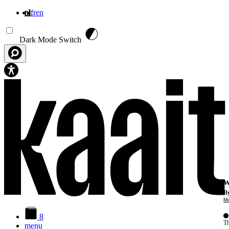
nl
fr
en
Overslaan en naar de inhoud gaan
Dark Mode Switch
W
By
Mo
8
Th
menu