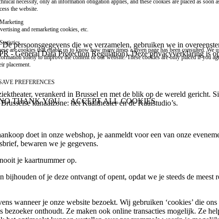
chnical necessity, only an information obligation applies, and these cookies are placed as soon 
cess the website.
Marketing
vertising and remarketing cookies, etc.
Statistics
cy. De persoonsgegevens die we verzamelen, gebruiken we in overeen
ese are cookies that enable us to know how many times a given page has been consulted. We us
- General Data Protection Regulation). Deze privacyverklaring is op
formation solely to improve the content of our website. These cookies are only placed if you ag
eir placement.
SAVE PREFERENCES
ziektheater, verankerd in Brussel en met de blik op de wereld gericht
NO THANK YOU
ACCEPT ALL COOKIES
Brusselse kanaalzone: het Kaaitheater en de Kaaistudio’s.
WITHDRAW CONSENT
aankoop doet in onze webshop, je aanmeldt voor een van onze evenement
sbrief, bewaren we je gegevens.
nooit je kaartnummer op.
n bijhouden of je deze ontvangt of opent, opdat we je steeds de meest
ns wanneer je onze website bezoekt. Wij gebruiken ‘cookies’ die ons h
als bezoeker onthoudt. Ze maken ook online transacties mogelijk. Ze hel