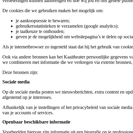
verbeteringen kunnen aanbrengen en hoe wij jou en ons gehele publie
De cookies die we gebruiken maken het mogelijk om:
je aankoopsessie te bewaren;
gebruikersstatistieken te verzamelen (google analytics);
je taalkeuze te onthouden;
geven je de mogelijkheid om websitepagina’s te delen op socia
Als je internetbrowser zo ingesteld staat dat hij het gebruik van cook
Ook via andere bronnen kan het Kaaitheater persoonlijke gegevens van 
we combineren met informatie die we verkregen via externe bronnen, e
Deze bronnen zijn:
Sociale media
Op de sociale media posten we nieuwsberichten, extra content en upda
afgestemd op je interesses.
Afhankelijk van je instellingen of het privacybeleid van sociale medi
van je accounts of services.
Openbaar beschikbare informatie
Voorbeelden hiervan zijn informatie uit een biografie op je professione