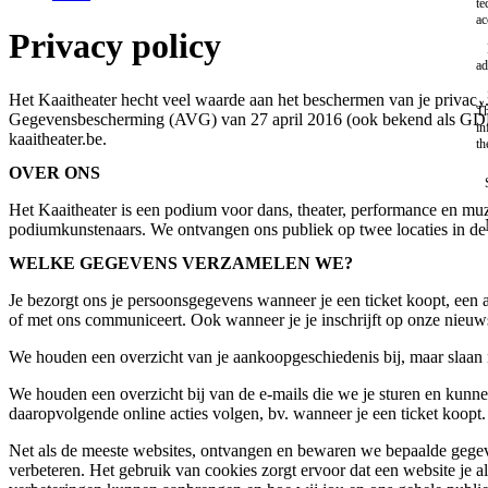
te
ac
Privacy policy
ad
Het Kaaitheater hecht veel waarde aan het beschermen van je priva
Th
Gegevensbescherming (AVG) van 27 april 2016 (ook bekend als GDPR 
in
kaaitheater.be.
th
OVER ONS
Het Kaaitheater is een podium voor dans, theater, performance en mu
podiumkunstenaars. We ontvangen ons publiek op twee locaties in de 
WELKE GEGEVENS VERZAMELEN WE?
Je bezorgt ons je persoonsgegevens wanneer je een ticket koopt, een 
of met ons communiceert. Ook wanneer je je inschrijft op onze nieuw
We houden een overzicht van je aankoopgeschiedenis bij, maar slaan 
We houden een overzicht bij van de e-mails die we je sturen en kunne
daaropvolgende online acties volgen, bv. wanneer je een ticket koopt.
Net als de meeste websites, ontvangen en bewaren we bepaalde gegeve
verbeteren. Het gebruik van cookies zorgt ervoor dat een website je 