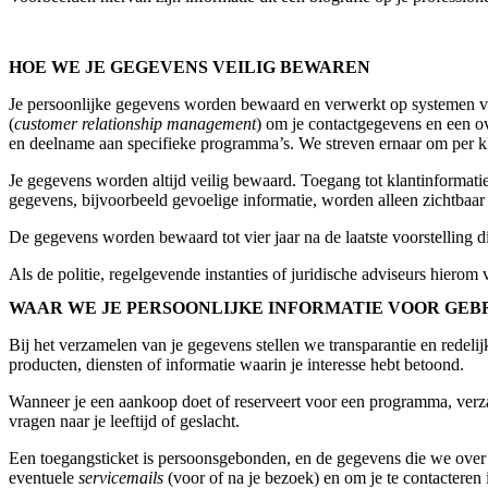
HOE WE JE GEGEVENS VEILIG BEWAREN
Je persoonlijke gegevens worden bewaard en verwerkt op systemen v
(
customer relationship management
) om je contactgegevens en een ov
en deelname aan specifieke programma’s. We streven ernaar om per kla
Je gegevens worden altijd veilig bewaard. Toegang tot klantinformat
gegevens, bijvoorbeeld gevoelige informatie, worden alleen zichtbaa
De gegevens worden bewaard tot vier jaar na de laatste voorstelling di
Als de politie, regelgevende instanties of juridische adviseurs hier
WAAR WE JE PERSOONLIJKE INFORMATIE VOOR GEB
Bij het verzamelen van je gegevens stellen we transparantie en rede
producten, diensten of informatie waarin je interesse hebt betoond.
Wanneer je een aankoop doet of reserveert voor een programma, verza
vragen naar je leeftijd of geslacht.
Een toegangsticket is persoonsgebonden, en de gegevens die we over je 
eventuele
servicemails
(voor of na je bezoek) en om je te contacteren