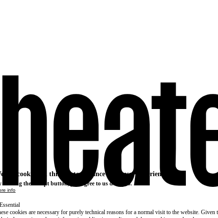
e use cookies on this site to enhance your user experience
 clicking the Accept button, you agree to us doing so.
re info
Essential
ese cookies are necessary for purely technical reasons for a normal visit to the website. Given 