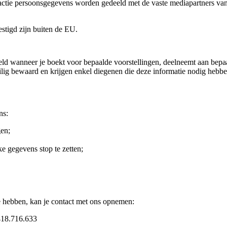
e actie persoonsgegevens worden gedeeld met de vaste mediapartners van
stigd zijn buiten de EU.
d wanneer je boekt voor bepaalde voorstellingen, deelneemt aan bepaalde
ilig bewaard en krijgen enkel diegenen die deze informatie nodig hebb
ns:
gen;
e gegevens stop te zetten;
je hebben, kan je contact met ons opnemen:
418.716.633