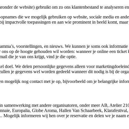
onder de website) gebruikt om zo ons klantenbestand te analyseren en 
o-opnames die we mogelijk gebruiken op website, sociale media en ande
ij impactvolle toepassingen en aan wie prominent in beeld komt, maar n
amma’s, voorstellingen, en nieuws. We kunnen je soms ook informatie 
r ons op de hoogte gehouden wil worden: wanneer je online een ticket k
l die je van ons krijgt, vind je die optie.
el doel. We delen persoonlijke gegevens alleen voor marketingdoeleind
ullen je gegevens wel worden gedeeld wanneer dit nodig is bij de orga
 mogelijk nog contact met je op, bijvoorbeeld om je belangrijke infor
’s in samenwerking met andere organisatoren, onder meer AB, Atelier 
aie, Europalia, Globe Aroma, Hallen Van Schaarbeek, Klarafestival, 
.. Mogelijk informeren wij hen over je reservatie en delen we je naam 