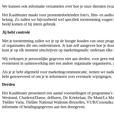
We kunnen ook informatie verzamelen over hoe je onze diensten (waar
Het Kaaitheater maakt voor promotiedoeleinden foto's, film- en audi
belang. Zo zullen we bijvoorbeeld wel specifiek toestemming vragen b
beeld komen of bij intern gebruik.
Jij hebt controle
Met je toestemming zullen we je op de hoogte houden van onze progr
of organisaties die ons ondersteunen. Je kan zelf aangeven hoe je doo
kunt je op elk moment uitschrijven op marketingmails: onderaan elke mai
Wij verkopen je persoonlijke gegevens niet aan derden, voor geen enk
evenement in samenwerking met een andere organisatie organiseren, z
Als je je hebt afgemeld voor marketingcommunicatie, nemen we nadien
hebt gereserveerd of om je te informeren over eventuele wijzigingen.
Derden
Het Kaaitheater presenteert een aantal voorstellingen of programma
Westrand, Charleroi/Danse, deBuren, De Kriekelaar, De Munt/La Monn
Théâtre Varia, Théâtre National Wallonie-Bruxelles, VUB/Crosstalks.
informatie of betalingsgegevens aan hen doorgeven.