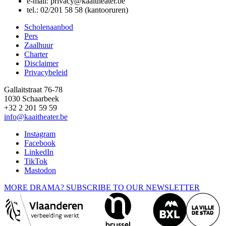
e-mail:
privacy@kaaitheater.be
tel.: 02/201 58 58 (kantooruren)
Scholenaanbod
Pers
Footer
Zaalhuur
Charter
Disclaimer
Privacybeleid
Gallaitstraat 76-78
1030 Schaarbeek
+32 2 201 59 59
info@kaaitheater.be
Instagram
Facebook
LinkedIn
TikTok
Mastodon
MORE DRAMA? SUBSCRIBE TO OUR NEWSLETTER