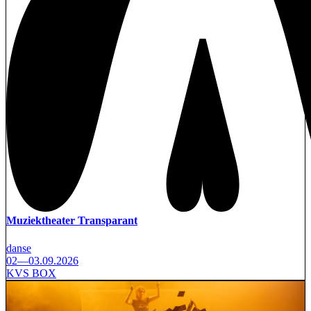
Muziektheater Transparant
danse
02—03.09.2026
KVS BOX