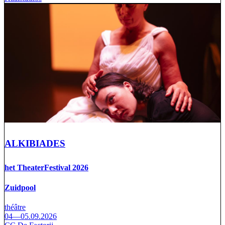
ALKIBIADES
het TheaterFestival 2026
Zuidpool
théâtre
04—05.09.2026