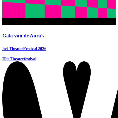
Gala van de Aura's
het TheaterFestival 2026
Het Theaterfestival