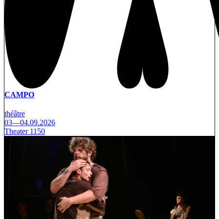
CAMPO
théâtre
03—04.09.2026
Theater 1150