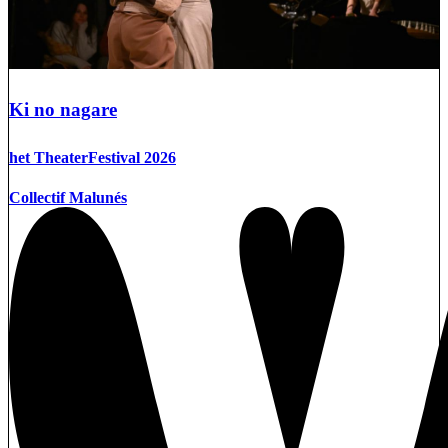
Ki no nagare
het TheaterFestival 2026
Collectif Malunés