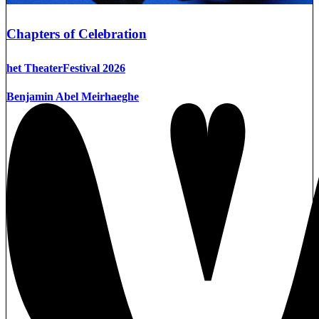
Chapters of Celebration
het TheaterFestival 2026
Benjamin Abel Meirhaeghe