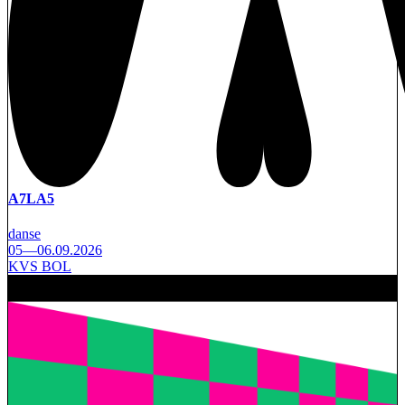
A7LA5
danse
05—06.09.2026
KVS BOL