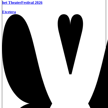
het TheaterFestival 2026
Etcetera