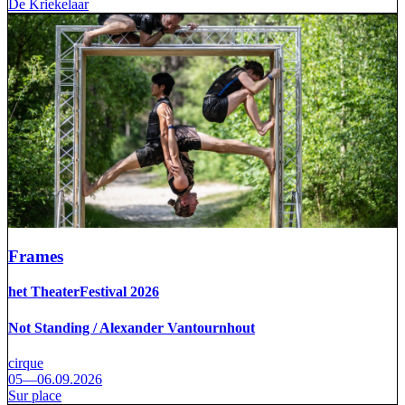
De Kriekelaar
Frames
het TheaterFestival 2026
Not Standing / Alexander Vantournhout
cirque
05—06.09.2026
Sur place