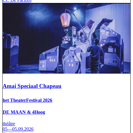
CC De Factorij
Amai Speciaal Chapeau
het TheaterFestival 2026
DE MAAN & 4Hoog
théâtre
05—05.09.2026