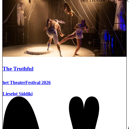
NO THANK YOU
AC
WITHDRAW CONSEN
The Truthful
het TheaterFestival 2026
Lieselot Siddiki