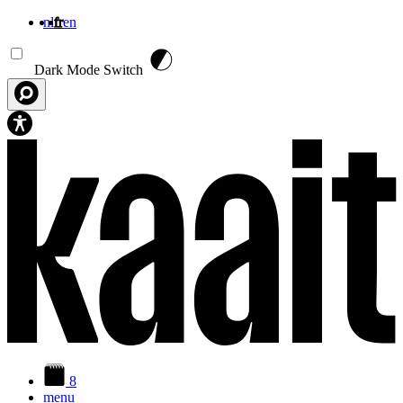
nl
fr
en
Aller au contenu principal
Dark Mode Switch
8
menu