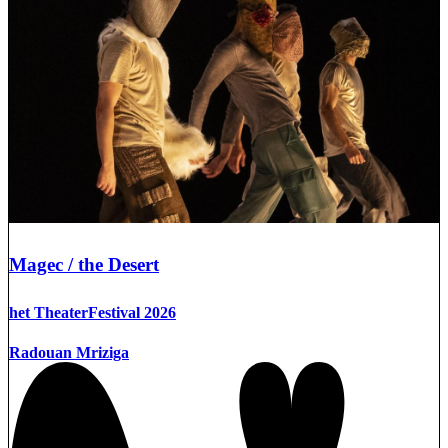
Magec / the Desert
het TheaterFestival 2026
Radouan Mriziga