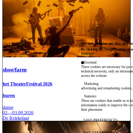
We use cookies on this site t
By clicking the Accept button, you
More info
Essential
These cookies are necessary for purel
shoe/farm
technical necessity, only an informat
access the website.
het TheaterFestival 2026
Marketing
advertising and remarketing cookies, 
buren
Statistics
These are cookies that enable us to
information solely to improve the con
danse
their placement.
02—03.09.2026
De Kriekelaar
SAVE PREFERENCES