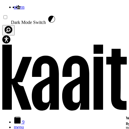
nl
fr
en
Aller au contenu principal
Dark Mode Switch
W
9
By
menu
Mo