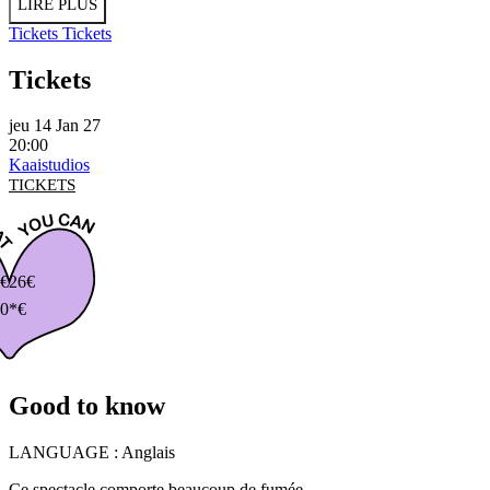
LIRE PLUS
Tickets
Tickets
Tickets
jeu 14 Jan 27
20:00
Kaaistudios
TICKETS
€
26€
0*€
Good to know
LANGUAGE :
Anglais
Ce spectacle comporte beaucoup de fumée.