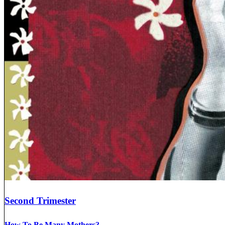
Second Trimester
How To Be Many Mothers?