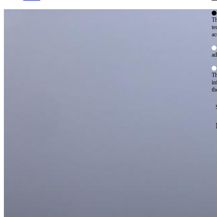
Th
te
ac
ad
Th
in
th