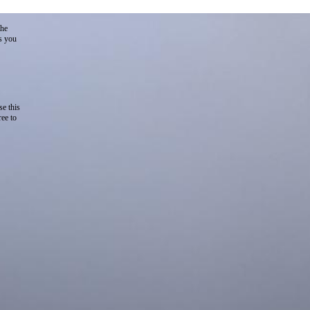
the
as you
e this
ree to