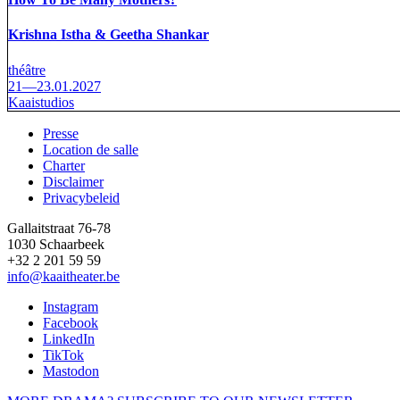
Krishna Istha & Geetha Shankar
théâtre
21—23.01.2027
Kaaistudios
Presse
Location de salle
Footer
Charter
Disclaimer
Privacybeleid
Gallaitstraat 76-78
1030 Schaarbeek
+32 2 201 59 59
info@kaaitheater.be
Instagram
Facebook
LinkedIn
TikTok
Mastodon