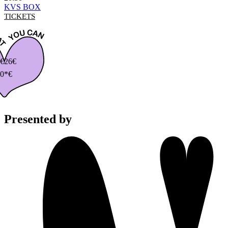
KVS BOX
TICKETS
€
26€
0*€
Presented by