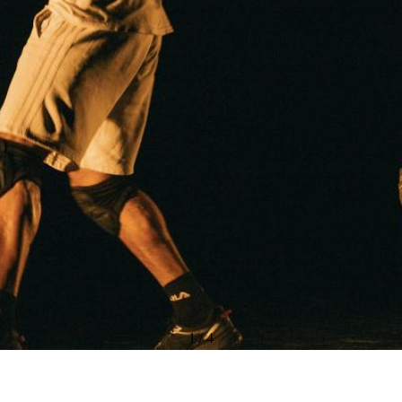
1
/
4