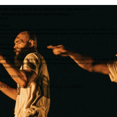
e use cookies on this site to enhance your user experience
 clicking the Accept button, you agree to us doing so.
re info
Essential
ese cookies are necessary for purely technical reasons for a normal visit to the website. Given 
chnical necessity, only an information obligation applies, and these cookies are placed as soon 
cess the website.
Marketing
vertising and remarketing cookies, etc.
Statistics
ese are cookies that enable us to know how many times a given page has been consulted. We us
formation solely to improve the content of our website. These cookies are only placed if you ag
eir placement.
SAVE PREFERENCES
NO THANK YOU
ACCEPT ALL COOKIES
WITHDRAW CONSENT