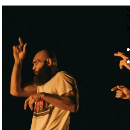
W
By
Mo
Th
te
ac
ad
Th
in
th