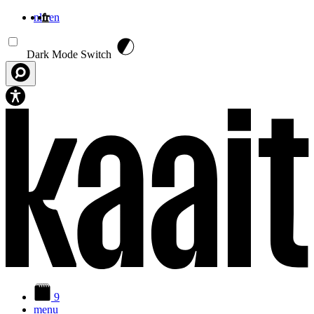
nl
fr
en
Aller au contenu principal
Dark Mode Switch
9
menu