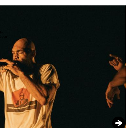
the
as you
e this
ree to