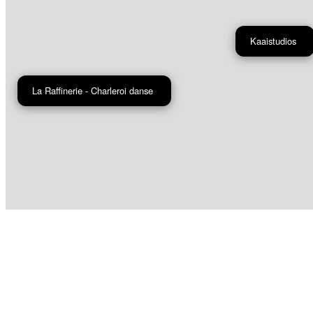
Kaaistudios
La Raffinerie - Charleroi danse