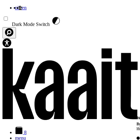
nl
fr
en
Aller au contenu principal
Dark Mode Switch
W
By
Mo
8
menu