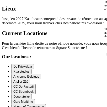
Th
te
Lieux
ac
Jusqu'en 2027 Kaaitheater entreprend des travaux de rénovation au squ
ad
décembre 2025, vous nous trouvez chez nos partenaires ci-dessous :
Th
Current Locations
in
th
Pour la dernière ligne droite de notre période nomade, vous nous trou
C'est bientôt l'heure de retourner au Square Sainctelette !
Our locations :
De Kriekelaar
Kaaistudios
Ancienne Belgique
Atelier 210
CC De Factorij
CC Strombeek
Decoratelier
Gare Maritime
House of Compassion