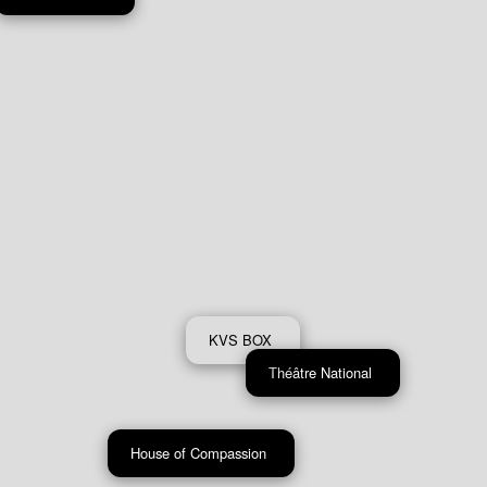
KVS BOX
Théâtre National
House of Compassion