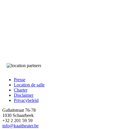
Presse
Location de salle
Footer
Charter
Disclaimer
s Performance Space
Privacybeleid
Gallaitstraat 76-78
1030 Schaarbeek
+32 2 201 59 59
info@kaaitheater.be