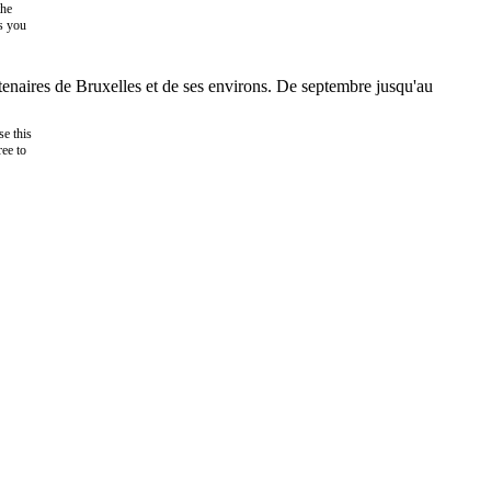
the
as you
tenaires de Bruxelles et de ses environs. De septembre jusqu'au
e this
ree to