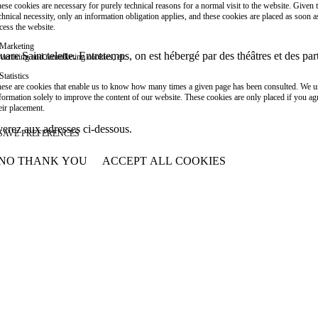
ese cookies are necessary for purely technical reasons for a normal visit to the website. Given 
chnical necessity, only an information obligation applies, and these cookies are placed as soon 
cess the website.
Marketing
are Sainctelette. Entretemps, on est hébergé par des théâtres et des par
vertising and remarketing cookies, etc.
Statistics
ese are cookies that enable us to know how many times a given page has been consulted. We us
formation solely to improve the content of our website. These cookies are only placed if you ag
eir placement.
verez aux adresses ci-dessous.
SAVE PREFERENCES
NO THANK YOU
ACCEPT ALL COOKIES
WITHDRAW CONSENT