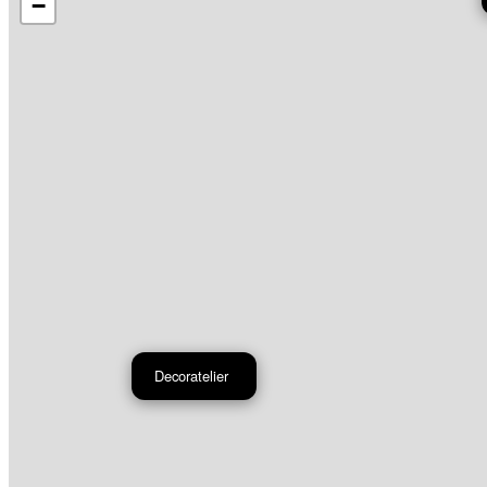
−
Decoratelier