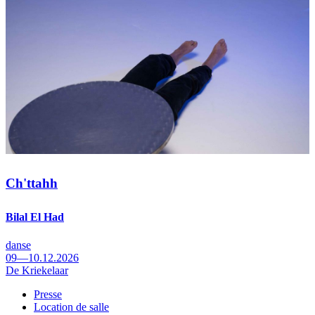
Ch'ttahh
Bilal El Had
danse
09—10.12.2026
De Kriekelaar
Presse
Location de salle
Footer