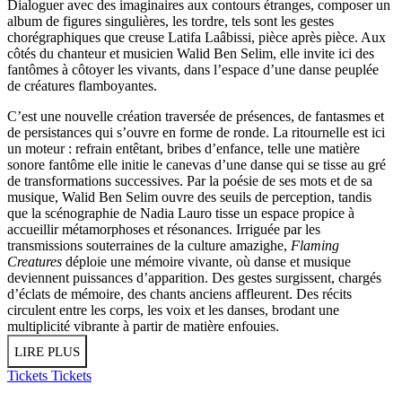
Dialoguer avec des imaginaires aux contours étranges, composer un
album de figures singulières, les tordre, tels sont les gestes
chorégraphiques que creuse Latifa Laâbissi, pièce après pièce. Aux
côtés du chanteur et musicien Walid Ben Selim, elle invite ici des
fantômes à côtoyer les vivants, dans l’espace d’une danse peuplée
de créatures flamboyantes.
C’est une nouvelle création traversée de présences, de fantasmes et
de persistances qui s’ouvre en forme de ronde. La ritournelle est ici
un moteur : refrain entêtant, bribes d’enfance, telle une matière
sonore fantôme elle initie le canevas d’une danse qui se tisse au gré
de transformations successives. Par la poésie de ses mots et de sa
musique, Walid Ben Selim ouvre des seuils de perception, tandis
que la scénographie de Nadia Lauro tisse un espace propice à
accueillir métamorphoses et résonances. Irriguée par les
transmissions souterraines de la culture amazighe,
Flaming
Creatures
déploie une mémoire vivante, où danse et musique
deviennent puissances d’apparition. Des gestes surgissent, chargés
d’éclats de mémoire, des chants anciens affleurent. Des récits
circulent entre les corps, les voix et les danses, brodant une
multiplicité vibrante à partir de matière enfouies.
LIRE PLUS
Tickets
Tickets