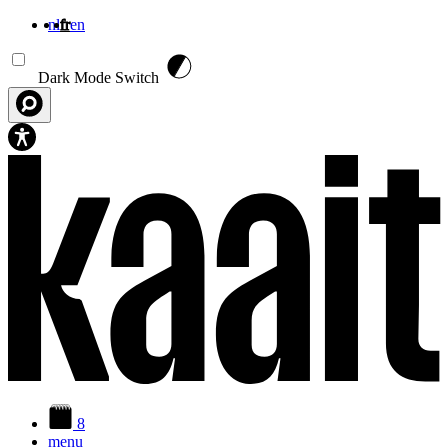
nl
fr
en
Aller au contenu principal
Dark Mode Switch
8
menu