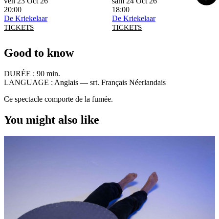
ven 23 Oct 26
sam 24 Oct 26
20:00
18:00
De Kriekelaar
De Kriekelaar
TICKETS
TICKETS
Good to know
DURÉE :
90 min.
LANGUAGE :
Anglais — srt. Français Néerlandais
Ce spectacle comporte de la fumée.
You might also like