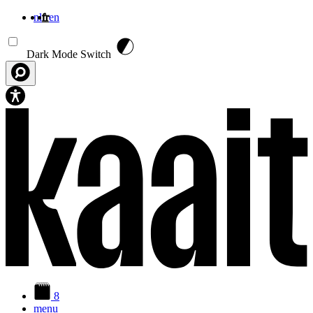
nl
fr
en
Aller au contenu principal
Dark Mode Switch
8
menu