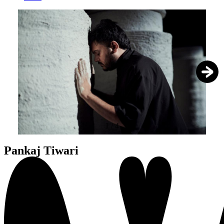
1
/
4
Pankaj Tiwari