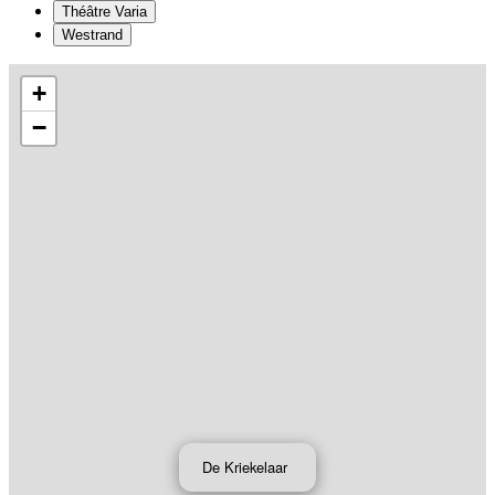
Théâtre Varia
Westrand
+
−
De Kriekelaar