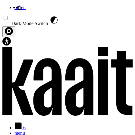
nl
fr
en
Aller au contenu principal
Dark Mode Switch
6
menu