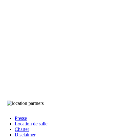
Théât
Presse
Location de salle
Footer
Charter
Disclaimer