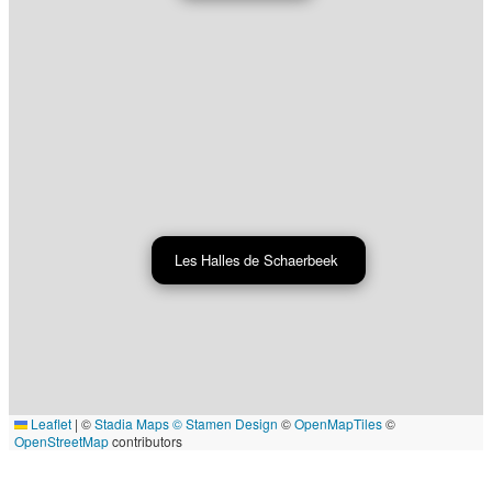
Les Halles de Schaerbeek
Leaflet
|
©
Stadia Maps
© Stamen Design
©
OpenMapTiles
©
OpenStreetMap
contributors