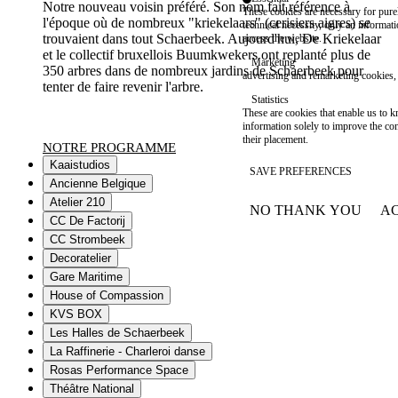
Notre nouveau voisin préféré. Son nom fait référence à
These cookies are necessary for purel
l'époque où de nombreux "kriekelaars" (cerisiers aigres) se
technical necessity, only an informat
trouvaient dans tout Schaerbeek. Aujourd'hui, De Kriekelaar
access the website.
et le collectif bruxellois Buumkwekers ont replanté plus de
Marketing
350 arbres dans de nombreux jardins de Schaerbeek pour
advertising and remarketing cookies, 
tenter de faire revenir l'arbre.
Statistics
These are cookies that enable us to
information solely to improve the con
their placement.
NOTRE PROGRAMME
Kaaistudios
SAVE PREFERENCES
Ancienne Belgique
Atelier 210
NO THANK YOU
AC
WITHDRAW CONSEN
CC De Factorij
CC Strombeek
Decoratelier
Gare Maritime
House of Compassion
KVS BOX
Les Halles de Schaerbeek
La Raffinerie - Charleroi danse
Rosas Performance Space
Théâtre National