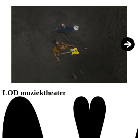
1
/
3
LOD muziektheater