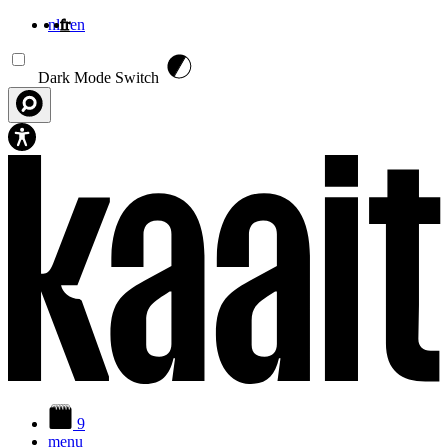
nl
fr
en
Aller au contenu principal
Dark Mode Switch
9
menu