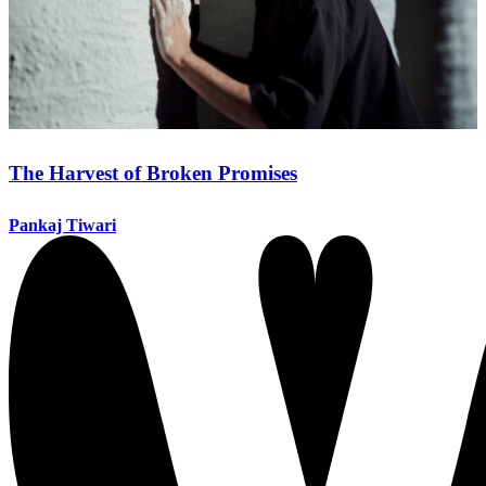
The Harvest of Broken Promises
Pankaj Tiwari