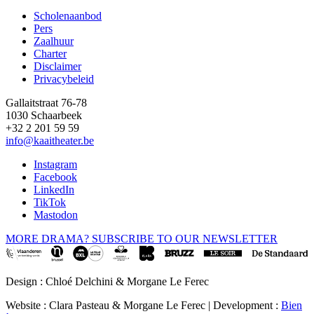
Scholenaanbod
Pers
Footer
Zaalhuur
Charter
Disclaimer
Privacybeleid
Gallaitstraat 76-78
1030 Schaarbeek
+32 2 201 59 59
info@kaaitheater.be
Instagram
Facebook
LinkedIn
TikTok
Mastodon
MORE DRAMA? SUBSCRIBE TO OUR NEWSLETTER
Design : Chloé Delchini & Morgane Le Ferec
Website : Clara Pasteau & Morgane Le Ferec | Development :
Bien