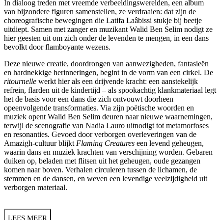
In dialoog treden met vreemde verbeeldingswerelden, een album
van bijzondere figuren samenstellen, ze verdraaien: dat zijn de
choreografische bewegingen die Latifa Laâbissi stukje bij beetje
uitdiept. Samen met zanger en muzikant Walid Ben Selim nodigt ze
hier geesten uit om zich onder de levenden te mengen, in een dans
bevolkt door flamboyante wezens.
Deze nieuwe creatie, doordrongen van aanwezigheden, fantasieën
en hardnekkige herinneringen, begint in de vorm van een cirkel. De
ritournelle
werkt
hier als een drijvende kracht: een aanstekelijk
refrein, flarden uit de kindertijd – als spookachtig klankmateriaal legt
het de basis voor een dans die zich ontvouwt doorheen
opeenvolgende transformaties. Via zijn poëtische woorden en
muziek opent
Walid Ben Selim deuren naar nieuwe waarnemingen,
terwijl de scenografie van Nadia Lauro uitnodigt tot metamorfoses
en resonanties. Gevoed door verborgen overleveringen van de
Amazigh-cultuur blijkt
Flaming Creatures
een levend geheugen,
waarin dans en muziek krachten van verschijning worden. Gebaren
duiken op, beladen met flitsen uit het geheugen, oude gezangen
komen naar boven. Verhalen circuleren tussen de lichamen, de
stemmen en de dansen, en weven een levendige veelzijdigheid uit
verborgen materiaal.
LEES MEER