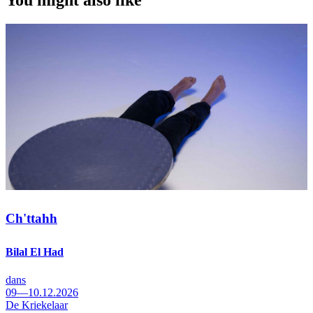
Ch'ttahh
Bilal El Had
dans
09—10.12.2026
De Kriekelaar