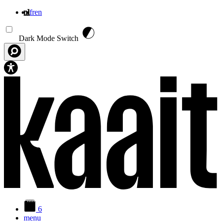
nl
fr
en
Overslaan en naar de inhoud gaan
Dark Mode Switch
6
menu