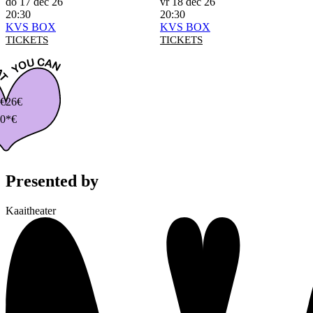
do 17 dec 26
vr 18 dec 26
20:30
20:30
KVS BOX
KVS BOX
TICKETS
TICKETS
€
26€
0*€
Presented by
Kaaitheater