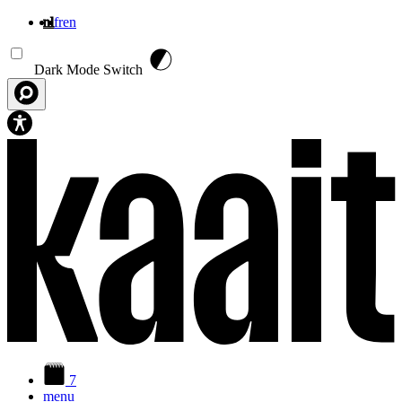
nl
fr
en
Overslaan en naar de inhoud gaan
Dark Mode Switch
7
menu