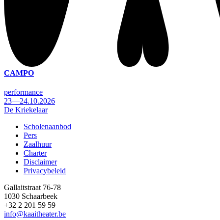
CAMPO
performance
23—24.10.2026
De Kriekelaar
Scholenaanbod
Pers
Footer
Zaalhuur
Charter
Disclaimer
Privacybeleid
Gallaitstraat 76-78
1030 Schaarbeek
+32 2 201 59 59
info@kaaitheater.be