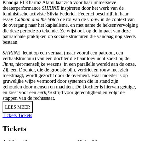
Khadija El Kharraz Alami laat zich voor haar immersieve
theaterperformance
SHRINE
inspireren door het werk van de
feministische activiste Silvia Federici. Federici beschrijft in haar
essay
Caliban and the Witch
de rol van de
vrouw
in de context van
de overgang naar het kapitalisme, en met name de heksenvervolging
die deze periode zo tekende. Ze wijst ook op de impact van deze
patriarchale praktijken op sociale structuren die vandaag nog steeds
bestaan.
SHRINE
leunt op een verhaal (maar vooral een patroon, een
verhaalstructuur) van een dochter die haar toevlucht zoekt bij de
Jinns,
niet-menselijke wezens, in een parallelle wereld aan de onze.
Zij, een Dochter, die de grootste pijn, verdriet en rouw met zich
meedraagt, wordt gezocht door de overheid. Haar moeder is op
gruwelijke wijze vermoord door systemen die in stand zijn
gehouden door mensen en machten. De Dochter is hiervan getuige,
en kiest voor een
eerlijke
strijd voor gerechtigheid en volgt de
stappen van de rechtsstaat.
LEES MEER
Tickets
Tickets
Tickets