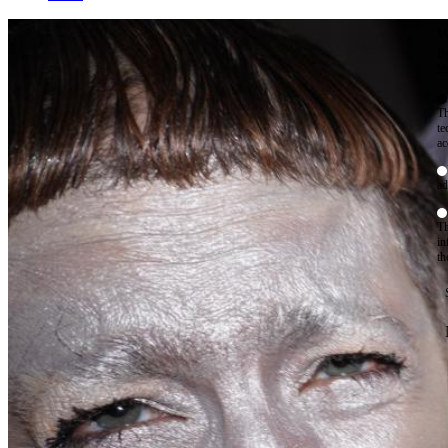
W
By
Mo
Th
te
ac
ad
Th
in
th