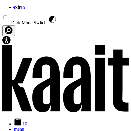
nl
fr
en
Aller au contenu principal
Dark Mode Switch
10
menu