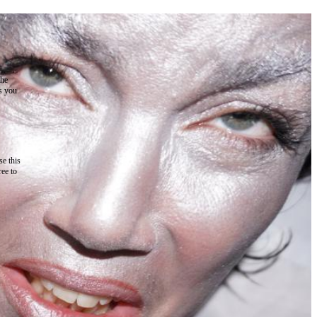
the
as you
e this
ree to