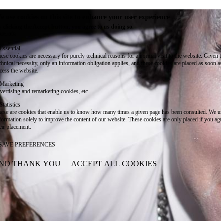
e use cookies on this site to enhance your user experience
 clicking the Accept button, you agree to us doing so.
re info
Essential
ese cookies are necessary for purely technical reasons for a normal visit to the website. Given 
chnical necessity, only an information obligation applies, and these cookies are placed as soon 
cess the website.
Marketing
vertising and remarketing cookies, etc.
Statistics
ese are cookies that enable us to know how many times a given page has been consulted. We us
formation solely to improve the content of our website. These cookies are only placed if you ag
eir placement.
SAVE PREFERENCES
NO THANK YOU
ACCEPT ALL COOKIES
WITHDRAW CONSENT