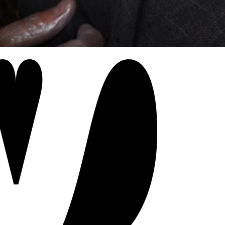
1
/
4