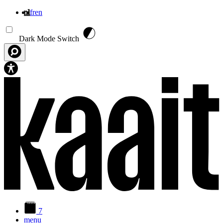
nl
fr
en
Overslaan en naar de inhoud gaan
Dark Mode Switch
7
menu