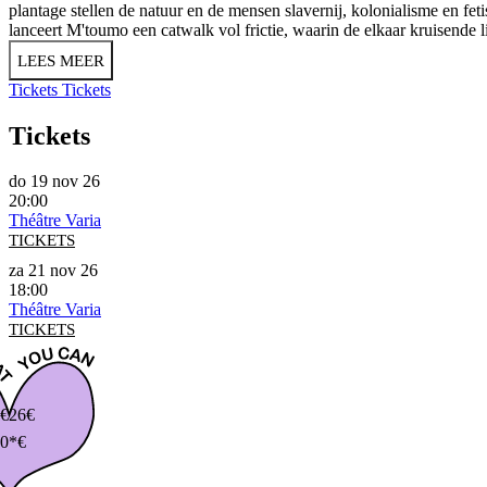
plantage stellen de natuur en de mensen slavernij, kolonialisme en fe
lanceert M'toumo een catwalk vol frictie, waarin de elkaar kruisend
LEES MEER
Tickets
Tickets
Tickets
do 19 nov 26
20:00
Théâtre Varia
TICKETS
za 21 nov 26
18:00
Théâtre Varia
TICKETS
€
26€
0*€