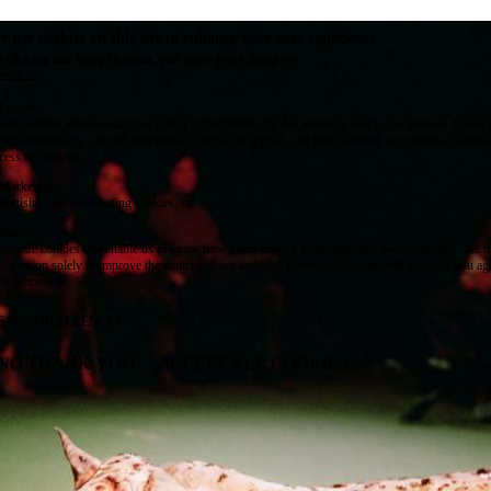
e use cookies on this site to enhance your user experience
 clicking the Accept button, you agree to us doing so.
re info
Essential
ese cookies are necessary for purely technical reasons for a normal visit to the website. Given 
chnical necessity, only an information obligation applies, and these cookies are placed as soon 
cess the website.
Marketing
vertising and remarketing cookies, etc.
Statistics
ese are cookies that enable us to know how many times a given page has been consulted. We us
formation solely to improve the content of our website. These cookies are only placed if you ag
eir placement.
SAVE PREFERENCES
NO THANK YOU
ACCEPT ALL COOKIES
WITHDRAW CONSENT