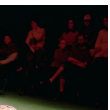
the
as you
e this
ree to