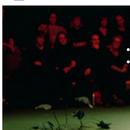
W
By
Mo
Th
te
ac
ad
Th
in
th