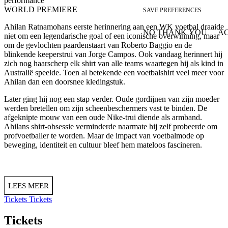
performance
WORLD PREMIERE
SAVE PREFERENCES
Ahilan Ratnamohans eerste herinnering aan een WK voetbal draaide
NO THANK YOU
AC
niet om een legendarische goal of een iconische overwinning, maar
WITHDRAW CONSEN
om de gevlochten paardenstaart van Roberto Baggio en de
blinkende keeperstrui van Jorge Campos. Ook vandaag herinnert hij
zich nog haarscherp elk shirt van alle teams waartegen hij als kind in
Australië speelde. Toen al betekende een voetbalshirt veel meer voor
Ahilan dan een doorsnee kledingstuk.
Later ging hij nog een stap verder. Oude gordijnen van zijn moeder
werden bretellen om zijn scheenbeschermers vast te binden. De
afgeknipte mouw van een oude Nike-trui diende als armband.
Ahilans shirt-obsessie verminderde naarmate hij zelf probeerde om
profvoetballer te worden. Maar de impact van voetbalmode op
beweging, identiteit en cultuur bleef hem mateloos fascineren.
LEES MEER
Tickets
Tickets
Tickets