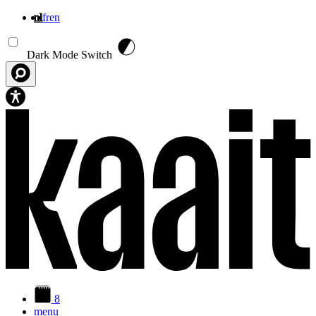
nl
fr
en
Overslaan en naar de inhoud gaan
Dark Mode Switch
8
menu