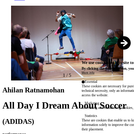
We use cookies on this site t
By clicking the Accept button, you
More info
1
/
5
Essential
These cookies are necessary for purel
Ahilan Ratnamohan
technical necessity, only an informat
access the website.
All Day I Dream About Soccer
Marketing
advertising and remarketing cookies, 
Statistics
(ADIDAS)
These are cookies that enable us to
information solely to improve the con
their placement.