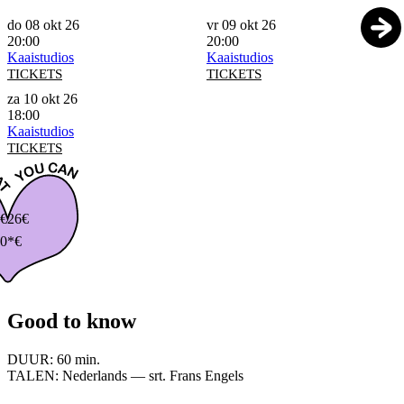
do 08 okt 26
vr 09 okt 26
20:00
20:00
Kaaistudios
Kaaistudios
TICKETS
TICKETS
za 10 okt 26
18:00
Kaaistudios
TICKETS
€
26€
0*€
Good to know
DUUR:
60 min.
TALEN:
Nederlands — srt. Frans Engels