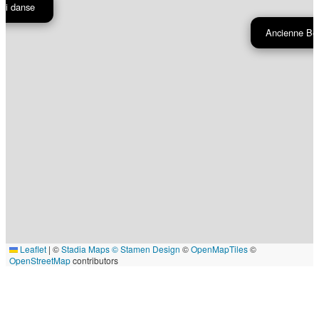
roi danse
Ancienne Be
Leaflet
|
©
Stadia Maps
© Stamen Design
©
OpenMapTiles
©
OpenStreetMap
contributors