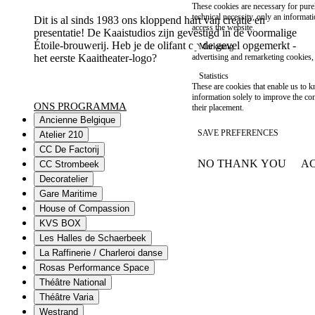
These cookies are necessary for purel
technical necessity, only an informat
Dit is al sinds 1983 ons kloppend hart van creatie en
access the website.
presentatie! De Kaaistudios zijn gevestigd in de voormalige
Étoile-brouwerij. Heb je de olifant op de gevel opgemerkt -
Marketing
het eerste Kaaitheater-logo?
advertising and remarketing cookies, 
Statistics
These are cookies that enable us to
information solely to improve the con
ONS PROGRAMMA
their placement.
Ancienne Belgique
SAVE PREFERENCES
Atelier 210
CC De Factorij
NO THANK YOU
AC
CC Strombeek
WITHDRAW CONSEN
Decoratelier
Gare Maritime
House of Compassion
KVS BOX
Gare Maritime
Les Halles de Schaerbeek
La Raffinerie / Charleroi danse
Rosas Performance Space
Théâtre National
Théâtre Varia
Westrand