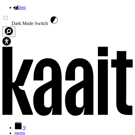
nl
fr
en
Overslaan en naar de inhoud gaan
Dark Mode Switch
9
menu