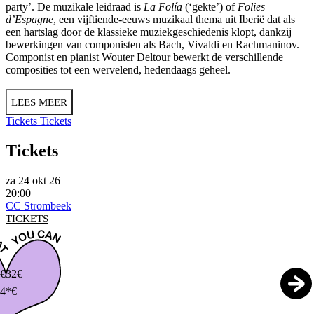
party’. De muzikale leidraad is
La Folía
(‘gekte’) of
Folies
d’Espagne
, een vijftiende-eeuws muzikaal thema uit Iberië dat als
een hartslag door de klassieke muziekgeschiedenis klopt, dankzij
bewerkingen van componisten als Bach, Vivaldi en Rachmaninov.
Componist en pianist Wouter Deltour bewerkt de verschillende
composities tot een wervelend, hedendaags geheel.
LEES MEER
Tickets
Tickets
Tickets
za 24 okt 26
20:00
CC Strombeek
TICKETS
€
32€
4*€