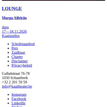
LOUNGE
Marga Alfeirão
dans
17—18.11.2026
Kaaistudios
Scholenaanbod
Pers
Footer
Zaalhuur
Charter
Disclaimer
Privacybeleid
Gallaitstraat 76-78
1030 Schaarbeek
+32 2 201 59 59
info@kaaitheater.be
Instagram
Facebook
LinkedIn