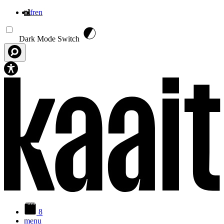
nl
fr
en
Overslaan en naar de inhoud gaan
Dark Mode Switch
8
menu