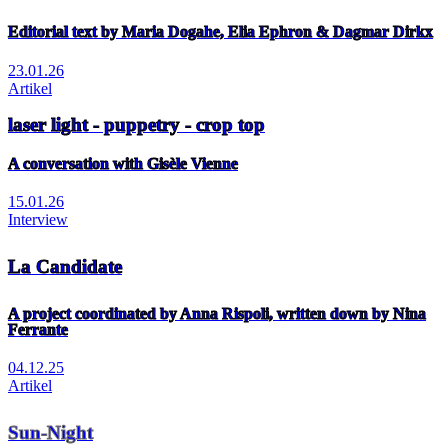
Editorial text by Maria Dogahe, Elia Ephron & Dagmar Dirkx
23.01.26
Artikel
laser light - puppetry - crop top
A conversation with Gisèle Vienne
15.01.26
Interview
La Candidate
A project coordinated by Anna Rispoli, written down by Nina
Ferrante
04.12.25
Artikel
Sun-Night