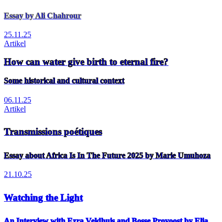
Essay by Ali Chahrour
25.11.25
Artikel
How can water give birth to eternal fire?
Some historical and cultural context
06.11.25
Artikel
Transmissions poétiques
Essay about Africa Is In The Future 2025 by Marie Umuhoza
21.10.25
Watching the Light
An Interview with Ezra Veldhuis and Bosse Provoost by Elia