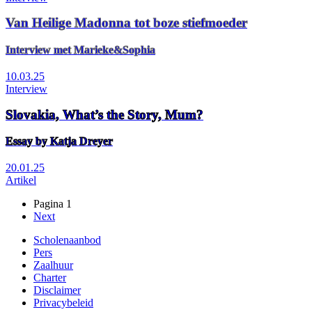
Van Heilige Madonna tot boze stiefmoeder
Interview met Marieke&Sophia
10.03.25
Interview
Slovakia, What’s the Story, Mum?
Essay by Katja Dreyer
20.01.25
Artikel
Pagina 1
Volgende
Next
Paginering
pagina
Scholenaanbod
Pers
Footer
Zaalhuur
Charter
Disclaimer
Privacybeleid