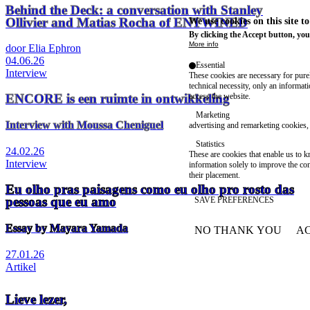
Behind the Deck: a conversation with Stanley
Ollivier and Matias Rocha of ENTWINED
We use cookies on this site t
By clicking the Accept button, you
More info
door Elia Ephron
04.06.26
Essential
Interview
These cookies are necessary for purel
technical necessity, only an informat
ENCORE is een ruimte in ontwikkeling
access the website.
Marketing
Interview with Moussa Cheniguel
advertising and remarketing cookies, 
Statistics
24.02.26
These are cookies that enable us to
Interview
information solely to improve the con
their placement.
Eu olho pras paisagens como eu olho pro rosto das
pessoas que eu amo
SAVE PREFERENCES
Essay by Mayara Yamada
NO THANK YOU
AC
WITHDRAW CONSEN
27.01.26
Artikel
Lieve lezer,