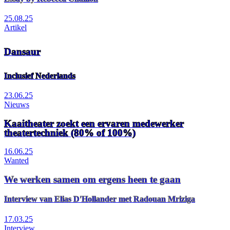
25.08.25
Artikel
Dansaur
Inclusief Nederlands
23.06.25
Nieuws
Kaaitheater zoekt een ervaren medewerker
theatertechniek (80% of 100%)
16.06.25
Wanted
We werken samen om ergens heen te gaan
Interview van Elias D'Hollander met Radouan Mriziga
17.03.25
Interview