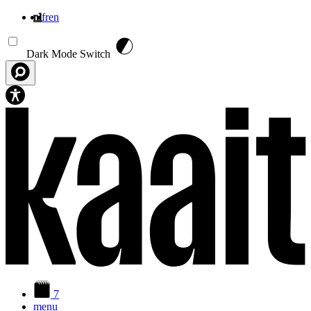
nl
fr
en
Overslaan en naar de inhoud gaan
Dark Mode Switch
7
menu