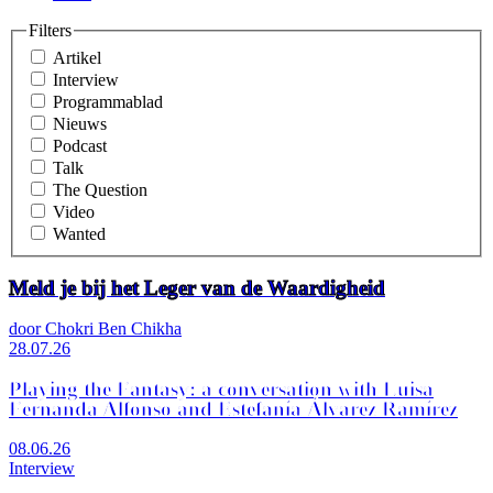
Filters
Artikel
Interview
Programmablad
Nieuws
Podcast
Talk
The Question
Video
Wanted
Meld je bij het Leger van de Waardigheid
door Chokri Ben Chikha
28.07.26
Playing the Fantasy: a conversation with Luisa
Fernanda Alfonso and Estefanía Álvarez Ramírez
08.06.26
Interview