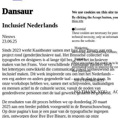
Dansaur
We use cookies on this site t
By clicking the Accept button, you
More info
Inclusief Nederlands
Essential
These cookies are necessary for purel
Nieuws
technical necessity, only an informat
23.06.25
access the website.
Marketing
Sinds 2023 werkt Kaaitheater samen met Bye Bye Binary aan een
advertising and remarketing cookies, 
project rond (gender)inclusieve taal. Het Brusselse collectief van
Statistics
typografen en designers is al lange tijd bezig met het inclusiever
These are cookies that enable us to
maken van het Frans. Voor verschillende Franstalige theaters heeft
information solely to improve the con
het lettertypes ontwikkeld die communicatie zowel vernieuwend als
their placement.
inclusief maken. Dit werk inspireerde ons om met het Nederlands –
een erg andere en anders gegenderde taal - aan de slag te gaan. In
SAVE PREFERENCES
onze workshops hebben we, samen met schrijvenden, taalkundigen
en mensen actief in de culturele sector, vanuit de noden van
NO THANK YOU
AC
genderdiverse personen met de taal gewerkt, gedacht en gespeeld.
WITHDRAW CONSEN
De resultaten van dit proces hebben we op donderdag 20 maart
2025 aan een breder publiek voorgesteld in de Beursschouwburg.
Op deze pagina’s kun je een paar van de typografische ingrepen
zien, ontworpen door Bye Bye Binary, in respons op onze