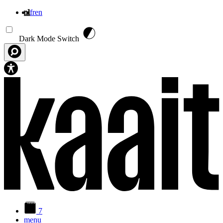
nl
fr
en
Overslaan en naar de inhoud gaan
Dark Mode Switch
7
menu