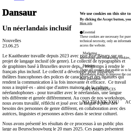
Dansaur
We use cookies on this site t
By clicking the Accept button, you
More info
Un néerlandais inclusif
Essential
These cookies are necessary for purel
Nouvelles
technical necessity, only an informat
23.06.25
access the website.
Marketing
Le Kaaitheater travaille depuis 2023 avec Bye Bye Binary sur un
advertising and remarketing cookies, 
projet de langage inclusif (de genre). Le collectif de typographes et
Statistics
de graphistes basé à Bruxelles œuvre depuis longtemps à rendre le
These are cookies that enable us to
français plus inclusif. Le collectif a développé pour plusieurs
information solely to improve the con
théâtres francophones des polices de caractères et des ligatures qui
their placement.
rendent la communication à la fois innovante et efficace. Ce travail
nous a inspiré·es - ainsi que d'autres maisons de la culture
SAVE PREFERENCES
néerlandophones - pour travailler avec le néerlandais, une langue
très différente et genrée différemment. Au cours de nos workshops,
NO THANK YOU
AC
nous avons travaillé, réfléchi et joué avec la langue à partir des
WITHDRAW CONSEN
besoins des personnes de genre différent, en collaboration avec des
autrices, linguistes et personnes actives dans le secteur culturel.
Nous avons présenté les résultats de ce processus à un public plus
large au Beursschouwburg le 20 mars 2025. Ces pages présentent