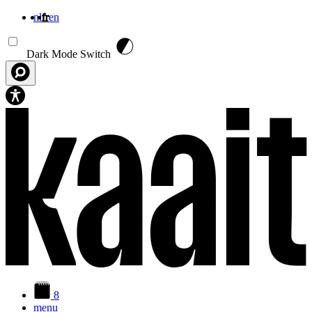
nl
fr
en
Aller au contenu principal
Dark Mode Switch
8
menu