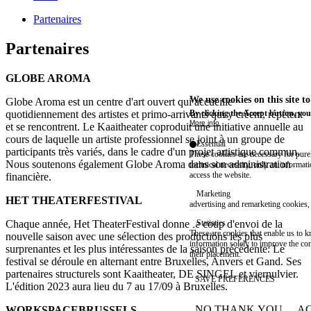
Partenaires
Partenaires
GLOBE AROMA
We use cookies on this site t
Globe Aroma est un centre d'art ouvert qui accueille
quotidiennement des artistes et primo-arrivants qui y créent, répètent
By clicking the Accept button, you
More info
et se rencontrent. Le Kaaitheater coproduit une initiative annuelle au
cours de laquelle un artiste professionnel se joint à un groupe de
Essential
participants très variés, dans le cadre d'un projet artistique commun.
These cookies are necessary for purel
Nous soutenons également Globe Aroma dans son administration
technical necessity, only an informat
access the website.
financière.
Marketing
HET THEATERFESTIVAL
advertising and remarketing cookies, 
Chaque année, Het TheaterFestival donne le coup d'envoi de la
Statistics
These are cookies that enable us to
nouvelle saison avec une sélection des productions les plus
information solely to improve the con
surprenantes et les plus intéressantes de la saison précédente. Le
their placement.
festival se déroule en alternant entre Bruxelles, Anvers et Gand. Ses
partenaires structurels sont Kaaitheater, DE SINGEL et viernulvier.
SAVE PREFERENCES
L'édition 2023 aura lieu du 7 au 17/09 à Bruxelles.
NO THANK YOU
AC
WORKSPACEBRUSSELS