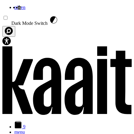
nl
fr
en
Aller au contenu principal
Dark Mode Switch
9
menu