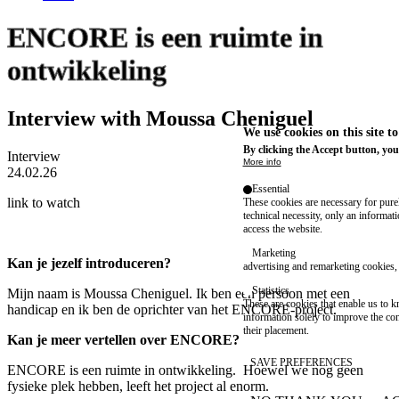
ENCORE is een ruimte in
ontwikkeling
Interview with Moussa Cheniguel
We use cookies on this site t
By clicking the Accept button, you
Interview
More info
24.02.26
Essential
link to watch
These cookies are necessary for purel
technical necessity, only an informat
access the website.
Marketing
Kan je jezelf introduceren?
advertising and remarketing cookies, 
Statistics
Mijn naam is Moussa Cheniguel. Ik ben een persoon met een
These are cookies that enable us to
handicap en ik ben de oprichter van het ENCORE-project.
information solely to improve the con
their placement.
Kan je meer vertellen over ENCORE?
SAVE PREFERENCES
ENCORE is een ruimte in ontwikkeling. Hoewel we nog geen
fysieke plek hebben, leeft het project al enorm.