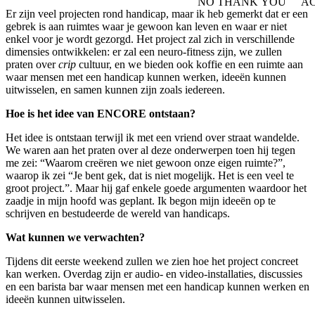
NO THANK YOU
AC
WITHDRAW CONSEN
Er zijn veel projecten rond handicap, maar ik heb gemerkt dat er een
gebrek is aan ruimtes waar je gewoon kan leven en waar er niet
enkel voor je wordt gezorgd. Het project zal zich in verschillende
dimensies ontwikkelen: er zal een neuro-fitness zijn, we zullen
praten over
crip
cultuur, en we bieden ook koffie en een ruimte aan
waar mensen met een handicap kunnen werken, ideeën kunnen
uitwisselen, en samen kunnen zijn zoals iedereen.
Hoe is het idee van ENCORE ontstaan?
Het idee is ontstaan terwijl ik met een vriend over straat wandelde.
We waren aan het praten over al deze onderwerpen toen hij tegen
me zei: “Waarom creëren we niet gewoon onze eigen ruimte?”,
waarop ik zei “Je bent gek, dat is niet mogelijk. Het is een veel te
groot project.”. Maar hij gaf enkele goede argumenten waardoor het
zaadje in mijn hoofd was geplant. Ik begon mijn ideeën op te
schrijven en bestudeerde de wereld van handicaps.
Wat kunnen we verwachten?
Tijdens dit eerste weekend zullen we zien hoe het project concreet
kan werken. Overdag zijn er audio- en video-installaties, discussies
en een barista bar waar mensen met een handicap kunnen werken en
ideeën kunnen uitwisselen.