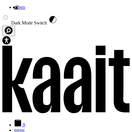
nl
fr
en
Overslaan en naar de inhoud gaan
Dark Mode Switch
9
menu