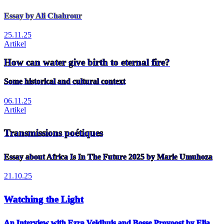
Essay by Ali Chahrour
25.11.25
Artikel
How can water give birth to eternal fire?
Some historical and cultural context
06.11.25
Artikel
Transmissions poétiques
Essay about Africa Is In The Future 2025 by Marie Umuhoza
21.10.25
Watching the Light
An Interview with Ezra Veldhuis and Bosse Provoost by Elia