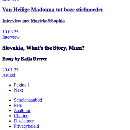
Van Heilige Madonna tot boze stiefmoeder
Interview met Marieke&Sophia
10.03.25
Interview
Slovakia, What’s the Story, Mum?
Essay by Katja Dreyer
20.01.25
Artikel
Pagina 1
Volgende
Next
Paginering
pagina
Scholenaanbod
Pers
Footer
Zaalhuur
Charter
Disclaimer
Privacybeleid