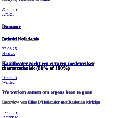
25.08.25
Artikel
Dansaur
Inclusief Nederlands
23.06.25
Nieuws
Kaaitheater zoekt een ervaren medewerker
theatertechniek (80% of 100%)
16.06.25
Wanted
We werken samen om ergens heen te gaan
Interview van Elias D'Hollander met Radouan Mriziga
17.03.25
Interview