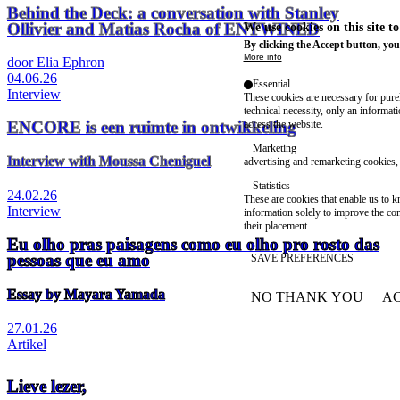
Behind the Deck: a conversation with Stanley
Ollivier and Matias Rocha of ENTWINED
We use cookies on this site t
By clicking the Accept button, you
More info
door Elia Ephron
04.06.26
Essential
Interview
These cookies are necessary for purel
technical necessity, only an informat
ENCORE is een ruimte in ontwikkeling
access the website.
Marketing
Interview with Moussa Cheniguel
advertising and remarketing cookies, 
Statistics
24.02.26
These are cookies that enable us to
Interview
information solely to improve the con
their placement.
Eu olho pras paisagens como eu olho pro rosto das
pessoas que eu amo
SAVE PREFERENCES
Essay by Mayara Yamada
NO THANK YOU
AC
WITHDRAW CONSEN
27.01.26
Artikel
Lieve lezer,