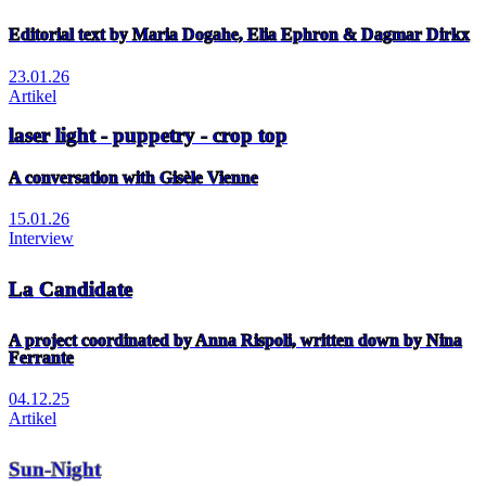
Editorial text by Maria Dogahe, Elia Ephron & Dagmar Dirkx
23.01.26
Artikel
laser light - puppetry - crop top
A conversation with Gisèle Vienne
15.01.26
Interview
La Candidate
A project coordinated by Anna Rispoli, written down by Nina
Ferrante
04.12.25
Artikel
Sun-Night