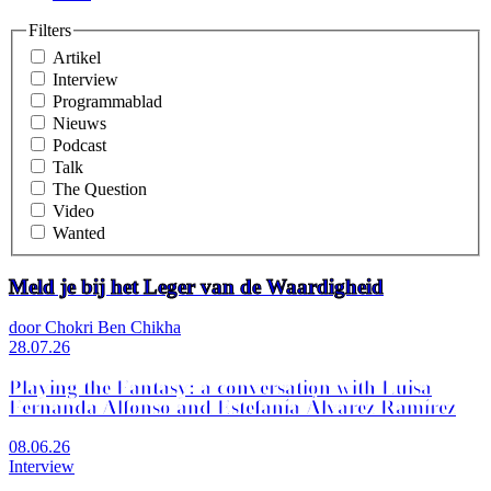
Filters
Artikel
Interview
Programmablad
Nieuws
Podcast
Talk
The Question
Video
Wanted
Meld je bij het Leger van de Waardigheid
door Chokri Ben Chikha
28.07.26
Playing the Fantasy: a conversation with Luisa
Fernanda Alfonso and Estefanía Álvarez Ramírez
08.06.26
Interview