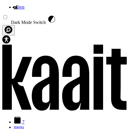
nl
fr
en
Overslaan en naar de inhoud gaan
Dark Mode Switch
7
menu