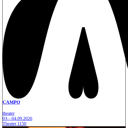
CAMPO
theater
03—04.09.2026
Theater 1150