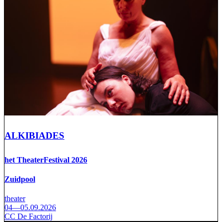
ALKIBIADES
het TheaterFestival 2026
Zuidpool
theater
04—05.09.2026
CC De Factorij