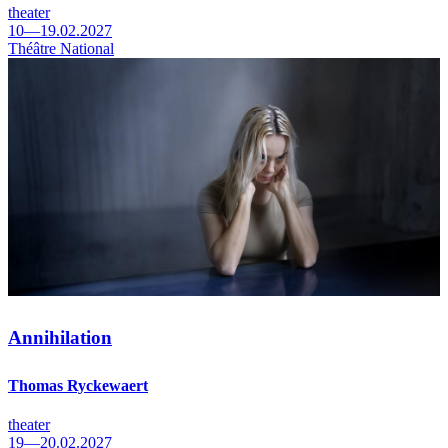
theater
10—19.02.2027
Théâtre National
Annihilation
Thomas Ryckewaert
theater
19—20.02.2027