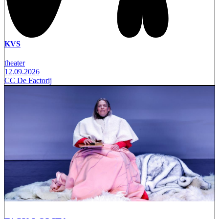
KVS
theater
12.09.2026
CC De Factorij