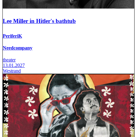
Lee Miller in Hitler's bathtub
PeriferiK
Needcompany
theater
13.01.2027
Westrand