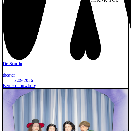
NO THANK YOU
AC
WITHDRAW CONSEN
De Studio
theater
11—12.09.2026
Beursschouwburg