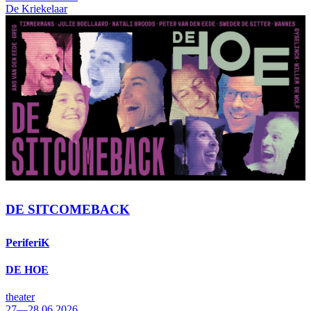
De Kriekelaar
DE SITCOMEBACK
PeriferiK
DE HOE
theater
27—28.06.2026