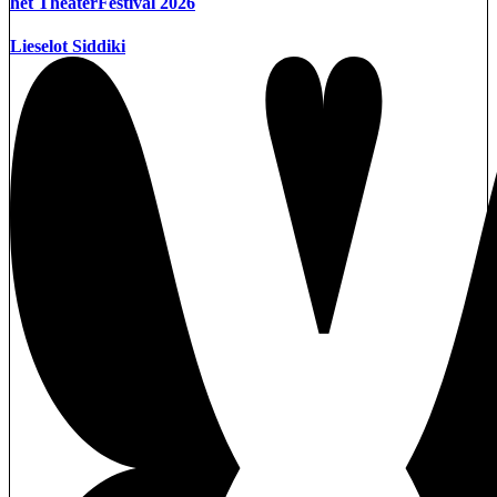
het TheaterFestival 2026
Lieselot Siddiki