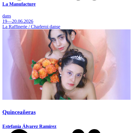
La Manufacture
dans
19—20.06.2026
La Raffinerie / Charleroi danse
Quinceañeras
Estefanía Álvarez Ramírez