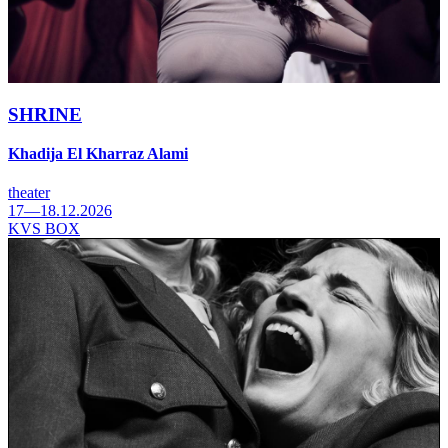
SHRINE
Khadija El Kharraz Alami
theater
17—18.12.2026
KVS BOX