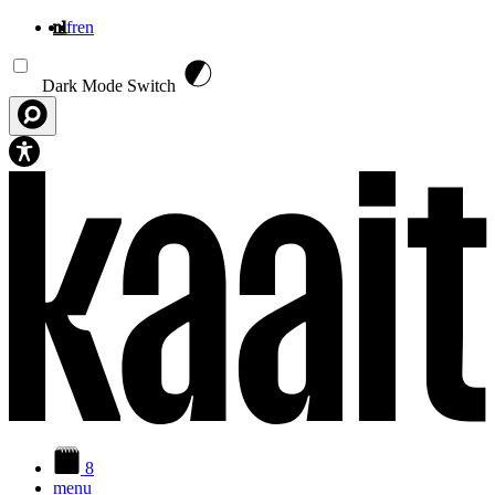
nl
fr
en
Overslaan en naar de inhoud gaan
Dark Mode Switch
8
menu