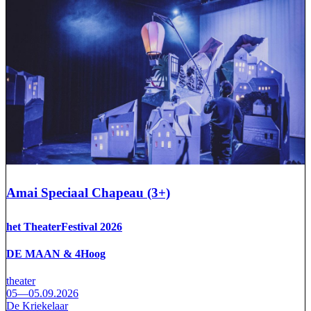
Amai Speciaal Chapeau (3+)
het TheaterFestival 2026
DE MAAN & 4Hoog
theater
05—05.09.2026
De Kriekelaar