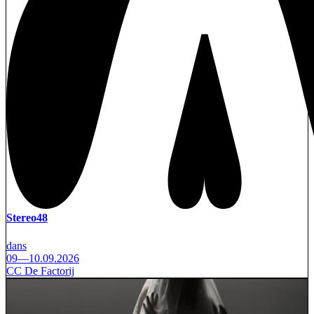
Stereo48
dans
09—10.09.2026
CC De Factorij