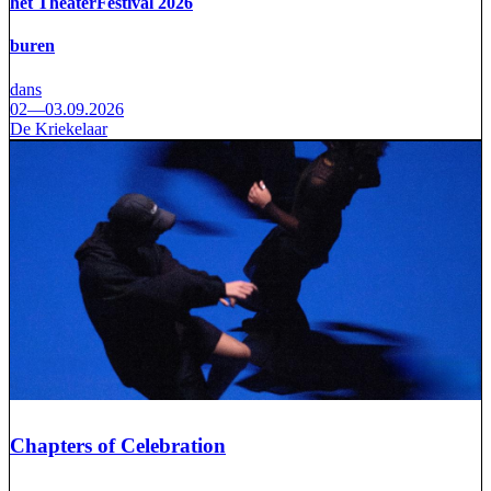
het TheaterFestival 2026
buren
dans
02—03.09.2026
De Kriekelaar
Chapters of Celebration