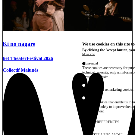
Ki no nagare
We use cookies on this site t
By clicking the Accept button, you
More info
het TheaterFestival 2026
Essential
These cookies are necessary for purel
Collectif Malunés
technical necessity, only an informat
access the website.
Marketing
advertising and remarketing cookies, 
Statistics
These are cookies that enable us to
information solely to improve the con
their placement.
SAVE PREFERENCES