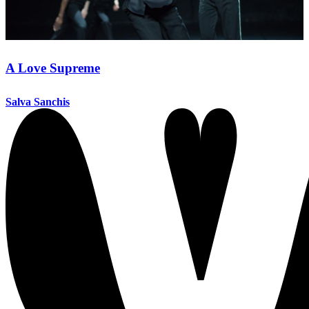
A Love Supreme
Salva Sanchis