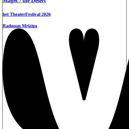
Magec / the Desert
het TheaterFestival 2026
Radouan Mriziga