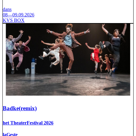
dans
08—09.09.2026
KVS BOX
Badke(remix)
het TheaterFestival 2026
laGeste