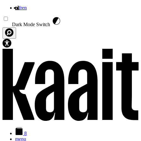
nl
fr
en
Overslaan en naar de inhoud gaan
Dark Mode Switch
8
menu