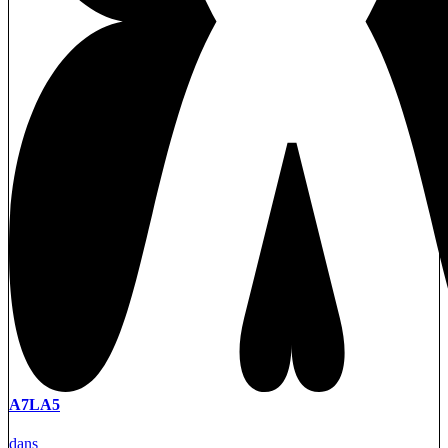
A7LA5
dans