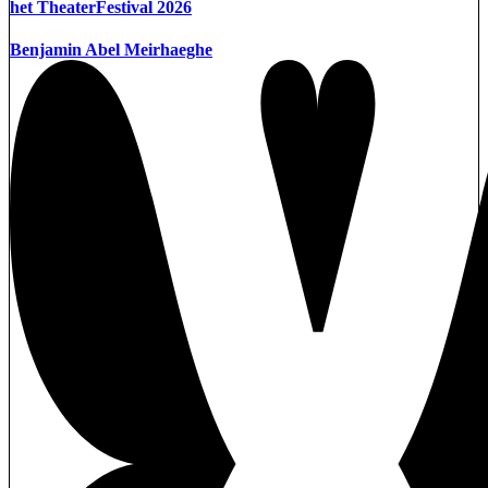
het TheaterFestival 2026
Benjamin Abel Meirhaeghe