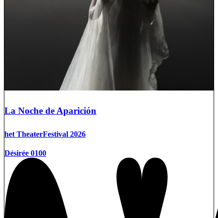
La Noche de Aparición
het TheaterFestival 2026
Désirée 0100