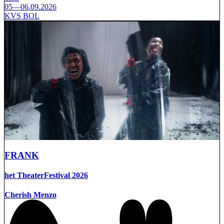
05—06.09.2026
KVS BOL
FRANK
het TheaterFestival 2026
Cherish Menzo