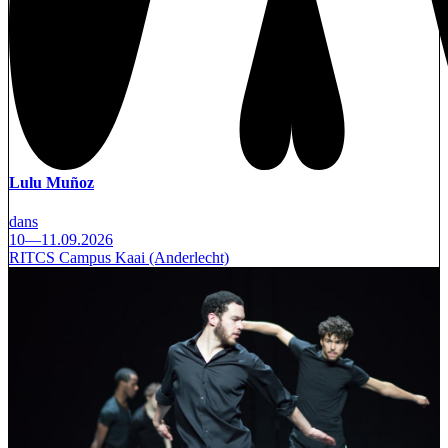
Lulu Muñoz
dans
10—11.09.2026
RITCS Campus Kaai (Anderlecht)