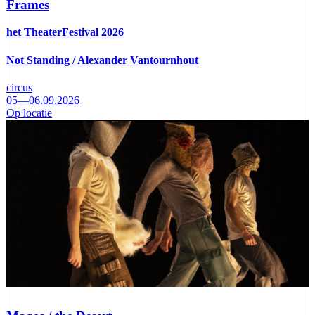
Frames
het TheaterFestival 2026
Not Standing / Alexander Vantournhout
circus
05—06.09.2026
Op locatie