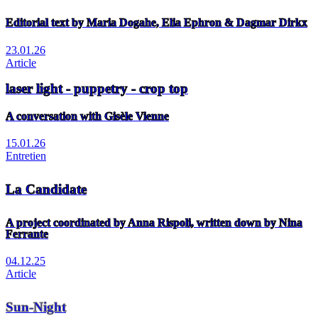
Editorial text by Maria Dogahe, Elia Ephron & Dagmar Dirkx
23.01.26
Article
laser light - puppetry - crop top
A conversation with Gisèle Vienne
15.01.26
Entretien
La Candidate
A project coordinated by Anna Rispoli, written down by Nina
Ferrante
04.12.25
Article
Sun-Night