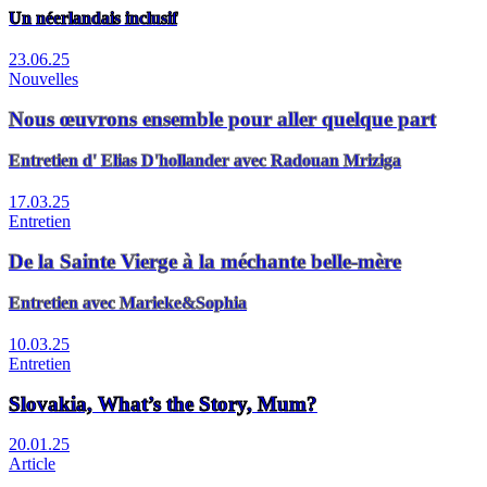
Un néerlandais inclusif
23.06.25
Nouvelles
Nous œuvrons ensemble pour aller quelque part
Entretien d' Elias D'hollander avec Radouan Mriziga
17.03.25
Entretien
De la Sainte Vierge à la méchante belle-mère
Entretien avec Marieke&Sophia
10.03.25
Entretien
Slovakia, What’s the Story, Mum?
20.01.25
Article