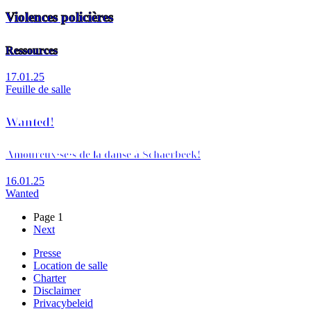
Violences policières
Ressources
17.01.25
Feuille de salle
Wanted!
Amoureux·se·s de la danse à Schaerbeek!
16.01.25
Wanted
Page 1
Page
Next
Pagination
suivante
Presse
Location de salle
Footer
Charter
Disclaimer
Privacybeleid