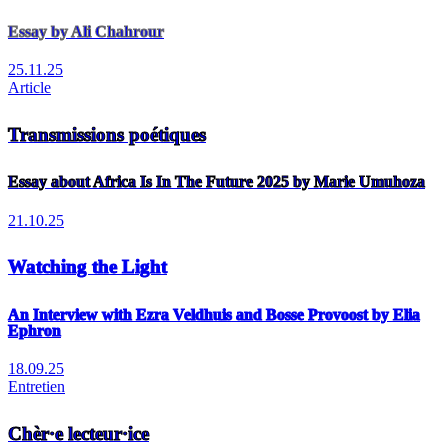
Essay by Ali Chahrour
25.11.25
Article
Transmissions poétiques
Essay about Africa Is In The Future 2025 by Marie Umuhoza
21.10.25
Watching the Light
An Interview with Ezra Veldhuis and Bosse Provoost by Elia
Ephron
18.09.25
Entretien
Chèr·e lecteur·ice