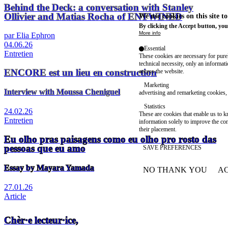
Behind the Deck: a conversation with Stanley
Ollivier and Matias Rocha of ENTWINED
We use cookies on this site t
By clicking the Accept button, you
More info
par Elia Ephron
04.06.26
Essential
Entretien
These cookies are necessary for purel
technical necessity, only an informat
ENCORE est un lieu en construction
access the website.
Marketing
Interview with Moussa Cheniguel
advertising and remarketing cookies, 
Statistics
24.02.26
These are cookies that enable us to
Entretien
information solely to improve the con
their placement.
Eu olho pras paisagens como eu olho pro rosto das
pessoas que eu amo
SAVE PREFERENCES
Essay by Mayara Yamada
NO THANK YOU
AC
WITHDRAW CONSEN
27.01.26
Article
Chèr·e lecteur·ice,