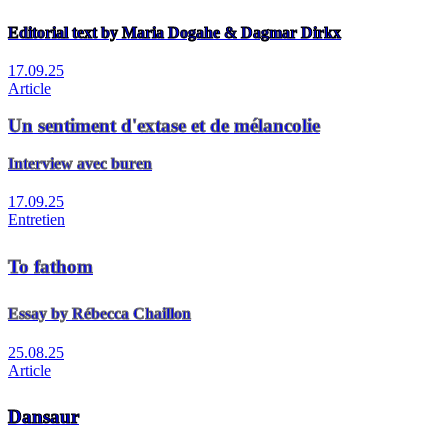
Editorial text by Maria Dogahe & Dagmar Dirkx
17.09.25
Article
Un sentiment d'extase et de mélancolie
Interview avec buren
17.09.25
Entretien
To fathom
Essay by Rébecca Chaillon
25.08.25
Article
Dansaur