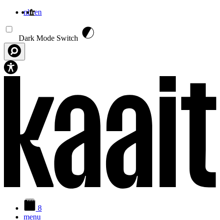
nl
fr
en
Aller au contenu principal
Dark Mode Switch
8
menu