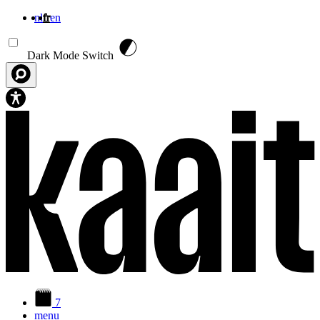
nl
fr
en
Aller au contenu principal
Dark Mode Switch
7
menu