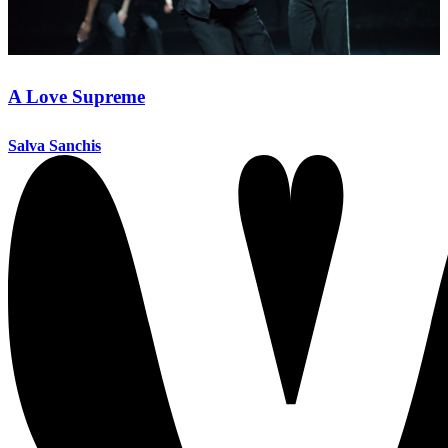
A Love Supreme
Salva Sanchis