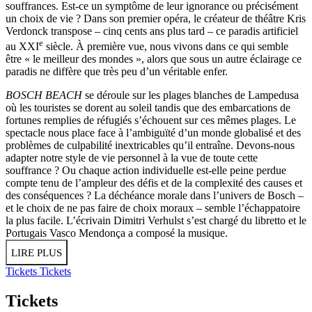
souffrances. Est-ce un symptôme de leur ignorance ou précisément
un choix de vie ? Dans son premier opéra, le créateur de théâtre Kris
Verdonck transpose – cinq cents ans plus tard – ce paradis artificiel
e
au XXI
siècle. À première vue, nous vivons dans ce qui semble
être « le meilleur des mondes », alors que sous un autre éclairage ce
paradis ne diffère que très peu d’un véritable enfer.
BOSCH BEACH
se déroule sur les plages blanches de Lampedusa
où les touristes se dorent au soleil tandis que des embarcations de
fortunes remplies de réfugiés s’échouent sur ces mêmes plages. Le
spectacle nous place face à l’ambiguïté d’un monde globalisé et des
problèmes de culpabilité inextricables qu’il entraîne. Devons-nous
adapter notre style de vie personnel à la vue de toute cette
souffrance ? Ou chaque action individuelle est-elle peine perdue
compte tenu de l’ampleur des défis et de la complexité des causes et
des conséquences ? La déchéance morale dans l’univers de Bosch –
et le choix de ne pas faire de choix moraux – semble l’échappatoire
la plus facile. L’écrivain Dimitri Verhulst s’est chargé du libretto et le
Portugais Vasco Mendonça a composé la musique.
LIRE PLUS
Tickets
Tickets
Tickets