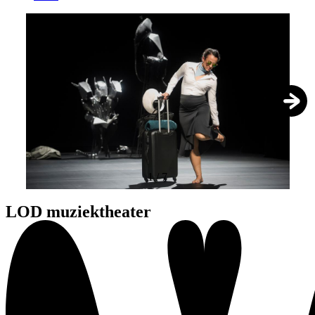
1
/
7
LOD muziektheater