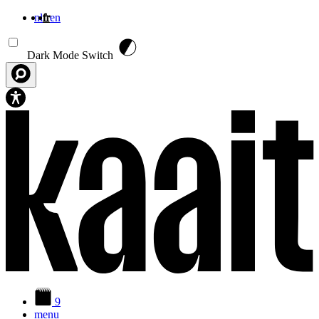
nl
fr
en
Aller au contenu principal
Dark Mode Switch
9
menu