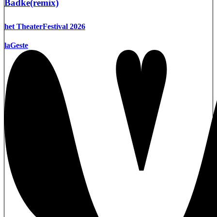
Badke(remix)
het TheaterFestival 2026
laGeste