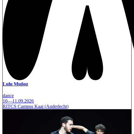
Lulu Muñoz
dance
10—11.09.2026
RITCS Campus Kaai (Anderlecht)