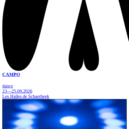
CAMPO
dance
23—25.09.2026
Les Halles de Schaerbeek