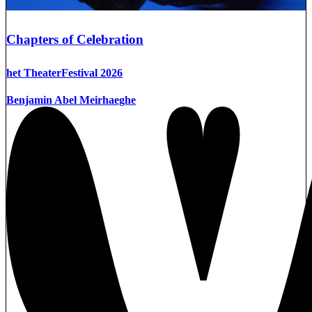
Chapters of Celebration
het TheaterFestival 2026
Benjamin Abel Meirhaeghe