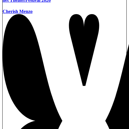
het TheaterFestival 2026
Cherish Menzo