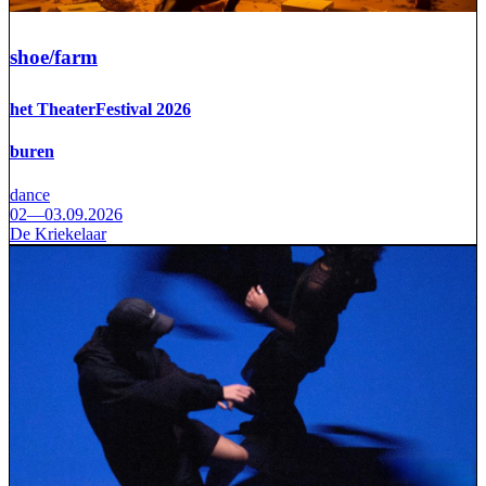
shoe/farm
het TheaterFestival 2026
buren
dance
02—03.09.2026
De Kriekelaar