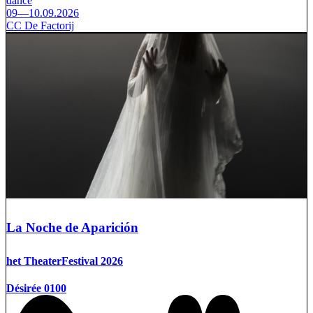
dance
09—10.09.2026
CC De Factorij
La Noche de Aparición
het TheaterFestival 2026
Désirée 0100