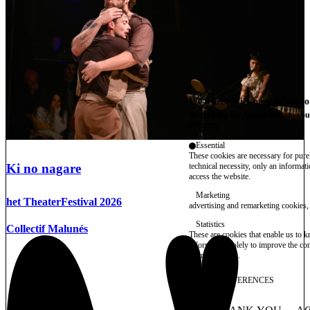
We use cookies on this site t
By clicking the Accept button, you
More info
Essential
These cookies are necessary for purel
Ki no nagare
technical necessity, only an informat
access the website.
Marketing
het TheaterFestival 2026
advertising and remarketing cookies, 
Statistics
Collectif Malunés
These are cookies that enable us to
information solely to improve the con
their placement.
SAVE PREFERENCES