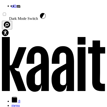
nl
fr
en
Skip to main content
Dark Mode Switch
8
menu