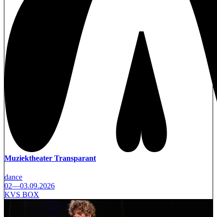
Muziektheater Transparant
dance
02—03.09.2026
KVS BOX