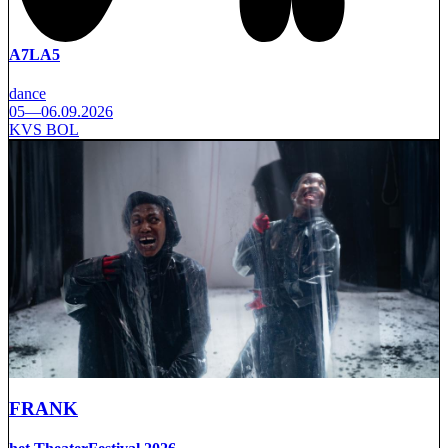
A7LA5
dance
05—06.09.2026
KVS BOL
FRANK