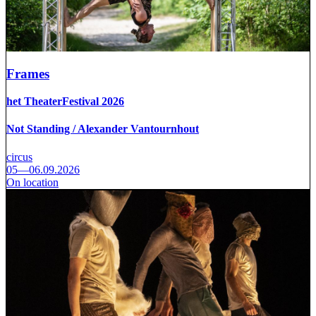
Frames
het TheaterFestival 2026
Not Standing / Alexander Vantournhout
circus
05—06.09.2026
On location