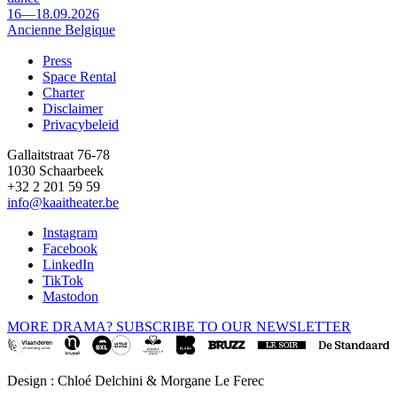
16—18.09.2026
Ancienne Belgique
Press
Space Rental
Footer
Charter
Disclaimer
Privacybeleid
Gallaitstraat 76-78
1030 Schaarbeek
+32 2 201 59 59
info@kaaitheater.be
Instagram
Facebook
LinkedIn
TikTok
Mastodon
MORE DRAMA? SUBSCRIBE TO OUR NEWSLETTER
Design : Chloé Delchini & Morgane Le Ferec