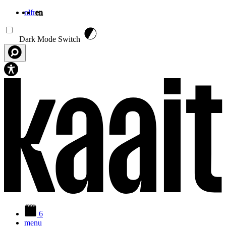
nl
fr
en
Skip to main content
Dark Mode Switch
6
menu