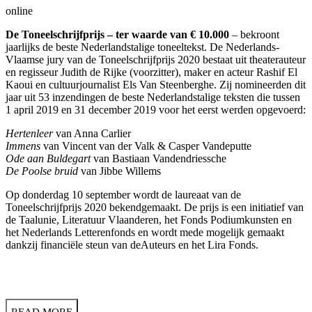
online
De Toneelschrijfprijs – ter waarde van € 10.000
– bekroont
jaarlijks de beste Nederlandstalige toneeltekst. De Nederlands-
Vlaamse jury van de Toneelschrijfprijs 2020 bestaat uit theaterauteur
en regisseur Judith de Rijke (voorzitter), maker en acteur Rashif El
Kaoui en cultuurjournalist Els Van Steenberghe. Zij nomineerden dit
jaar uit 53 inzendingen de beste Nederlandstalige teksten die tussen
1 april 2019 en 31 december 2019 voor het eerst werden opgevoerd:
Hertenleer
van Anna Carlier
Immens
van Vincent van der Valk & Casper Vandeputte
Ode aan Buldegart
van Bastiaan Vandendriessche
De Poolse bruid
van Jibbe Willems
Op donderdag 10 september wordt de laureaat van de
Toneelschrijfprijs 2020 bekendgemaakt. De prijs is een initiatief van
de Taalunie, Literatuur Vlaanderen, het Fonds Podiumkunsten en
het Nederlands Letterenfonds en wordt mede mogelijk gemaakt
dankzij financiële steun van deAuteurs en het Lira Fonds.