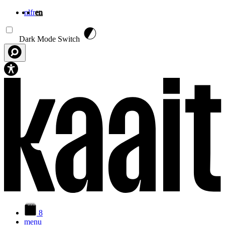
nl
fr
en
Skip to main content
Dark Mode Switch
8
menu