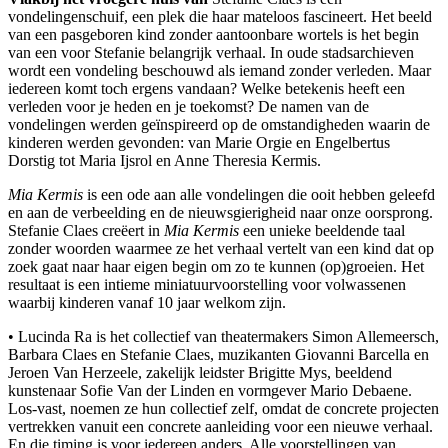
vondelingenschuif, een plek die haar mateloos fascineert. Het beeld
van een pasgeboren kind zonder aantoonbare wortels is het begin
van een voor Stefanie belangrijk verhaal. In oude stadsarchieven
wordt een vondeling beschouwd als iemand zonder verleden. Maar
iedereen komt toch ergens vandaan? Welke betekenis heeft een
verleden voor je heden en je toekomst? De namen van de
vondelingen werden geïnspireerd op de omstandigheden waarin de
kinderen werden gevonden: van Marie Orgie en Engelbertus
Dorstig tot Maria Ijsrol en Anne Theresia Kermis.
Mia Kermis
is een ode aan alle vondelingen die ooit hebben geleefd
en aan de verbeelding en de nieuwsgierigheid naar onze oorsprong.
Stefanie Claes creëert in
Mia Kermis
een unieke beeldende taal
zonder woorden waarmee ze het verhaal vertelt van een kind dat op
zoek gaat naar haar eigen begin om zo te kunnen (op)groeien. Het
resultaat is een intieme miniatuurvoorstelling voor volwassenen
waarbij kinderen vanaf 10 jaar welkom zijn.
• Lucinda Ra is het collectief van theatermakers Simon Allemeersch,
Barbara Claes en Stefanie Claes, muzikanten Giovanni Barcella en
Jeroen Van Herzeele, zakelijk leidster Brigitte Mys, beeldend
kunstenaar Sofie Van der Linden en vormgever Mario Debaene.
Los-vast, noemen ze hun collectief zelf, omdat de concrete projecten
vertrekken vanuit een concrete aanleiding voor een nieuwe verhaal.
En die timing is voor iedereen anders. Alle voorstellingen van