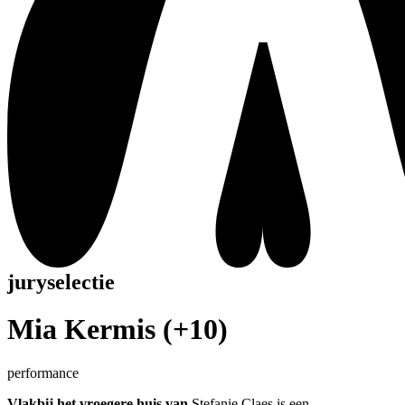
juryselectie
Mia Kermis (+10)
performance
Vlakbij het vroegere huis van
Stefanie Claes is een