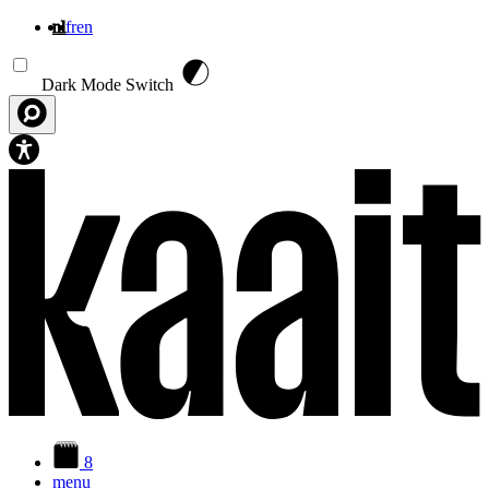
nl
fr
en
Overslaan en naar de inhoud gaan
Dark Mode Switch
8
menu