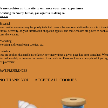
e use cookies on this site to enhance your user experience
 clicking the Accept button, you agree to us doing so.
re info
Essential
ese cookies are necessary for purely technical reasons for a normal visit to the website. Given 
chnical necessity, only an information obligation applies, and these cookies are placed as soon 
cess the website.
Marketing
vertising and remarketing cookies, etc.
Statistics
ese are cookies that enable us to know how many times a given page has been consulted. We us
formation solely to improve the content of our website. These cookies are only placed if you ag
eir placement.
SAVE PREFERENCES
NO THANK YOU
ACCEPT ALL COOKIES
WITHDRAW CONSENT