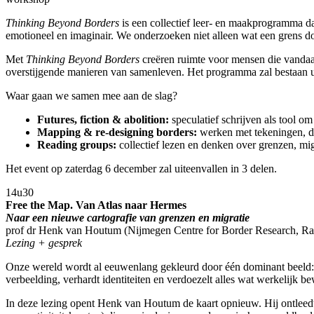
Thinking Beyond Borders
is een collectief leer- en maakprogramma da
emotioneel en imaginair. We onderzoeken niet alleen wat een grens doe
Met
Thinking Beyond Borders
creëren ruimte voor mensen die vandaag
overstijgende manieren van samenleven. Het programma zal bestaan u
Waar gaan we samen mee aan de slag?
Futures, fiction & abolition:
speculatief schrijven als tool o
Mapping & re-designing borders:
werken met tekeningen, d
Reading groups:
collectief lezen en denken over grenzen, m
Het event op zaterdag 6 december zal uiteenvallen in 3 delen.
14u30
Free the Map. Van Atlas naar Hermes
Naar een nieuwe cartografie van grenzen en migratie
prof dr Henk van Houtum (Nijmegen Centre for Border Research, Ra
Lezing + gesprek
Onze wereld wordt al eeuwenlang gekleurd door één dominant beeld: een
verbeelding, verhardt identiteiten en verdoezelt alles wat werkelijk b
In deze lezing opent Henk van Houtum de kaart opnieuw. Hij ontleedt d