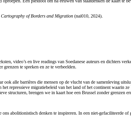
eld oproepen. Een pleidooi om na eeuwen van staatdenken de kaart te b
 Cartography of Borders and Migration
(nai010, 2024).
eksten, video’s en live readings van Soedanese auteurs en dichters ver
 grenzen te spreken en ze te verbeelden.
r ook alle barrières die mensen op de vlucht van de samenleving uitsl
 het repressieve migratiebeleid van het land of het continent waarin z
ieve structuren, brengen we in kaart hoe een Brussel zonder grenzen er
 ons abolitionistisch denken te inspireren. In een niet-gefaciliteerde of