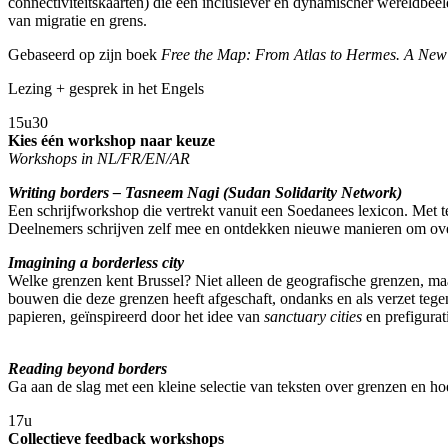
connectiviteitskaarten) die een inclusiever en dynamischer wereldbe
van migratie en grens.
Gebaseerd op zijn boek
Free the Map: From Atlas to Hermes. A New
Lezing + gesprek in het Engels
15u30
Kies één workshop naar keuze
Workshops in NL/FR/EN/AR
Writing borders – Tasneem Nagi (Sudan Solidarity Network)
Een schrijfworkshop die vertrekt vanuit een Soedanees lexicon. Met t
Deelnemers schrijven zelf mee en ontdekken nieuwe manieren om over
Imagining a borderless city
Welke grenzen kent Brussel? Niet alleen de geografische grenzen, maa
bouwen die deze grenzen heeft afgeschaft, ondanks en als verzet tegen
papieren, geïnspireerd door het idee van
sanctuary cities
en prefigurat
Reading beyond borders
Ga aan de slag met een kleine selectie van teksten over grenzen en hoe
17u
Collectieve feedback workshops