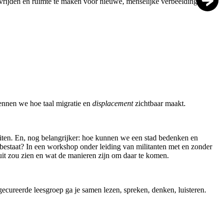
evrijden en ruimte te maken voor nieuwe, menselijke verbeeldingen
kennen we hoe taal migratie en
displacement
zichtbaar maakt.
uiten. En, nog belangrijker: hoe kunnen we een stad bedenken en
e bestaat? In een workshop onder leiding van militanten met en zonder
uit zou zien en wat de manieren zijn om daar te komen.
 gecureerde leesgroep ga je samen lezen, spreken, denken, luisteren.