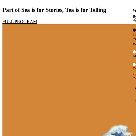
Part of Sea is for Stories, Tea is for Telling
W
By
Mo
FULL PROGRAM
Th
te
ac
ad
Th
in
th