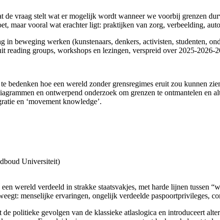
t de vraag stelt wat er mogelijk wordt wanneer we voorbij grenzen durv
t, maar vooral wat erachter ligt: praktijken van zorg, verbeelding, aut
 in beweging werken (kunstenaars, denkers, activisten, studenten, on
it reading groups, workshops en lezingen, verspreid over 2025-2026-2
m te bedenken hoe een wereld zonder grensregimes eruit zou kunnen zie
iagrammen en ontwerpend onderzoek om grenzen te ontmantelen en alte
igratie en ‘movement knowledge’.
dboud Universiteit)
 wereld verdeeld in strakke staatsvakjes, met harde lijnen tussen “wij”
eweegt: menselijke ervaringen, ongelijk verdeelde paspoortprivileges, co
e politieke gevolgen van de klassieke atlaslogica en introduceert alte