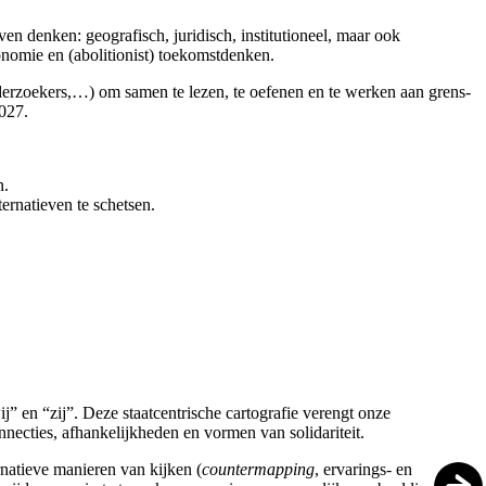
en denken: geografisch, juridisch, institutioneel, maar ook
onomie en (abolitionist) toekomstdenken.
derzoekers,…) om samen te lezen, te oefenen en te werken aan grens-
027.
n.
rnatieven te schetsen.
 en “zij”. Deze staat­centrische cartografie verengt onze
nnecties, afhankelijkheden en vormen van solidariteit.
rnatieve manieren van kijken (
countermapping
, ervarings- en