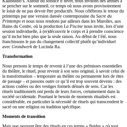
Kaaistudio’s. Autour du solstice d’hiver, nous invitons des artistes à
se pencher sur le sommeil, ce temps où nous avons provisoirement
le loisir de ne pas devoir être productifs. Nous célébrons le retour du
printemps par une version dansée contemporaine du
Sacre du
Printemps
et nous nous rendons par ailleurs dans les Marolles, aux
Bains du Centre, où la production
La Piscine
nous invite, lors d’une
session individuelle, à (re)découvrir le corps et à prendre conscience
qu’il inclut bien plus que la seule raison. Au début de l’été, nous
franchissons le pas du changement collectif plutôt qu’individuel
avec
Grondwerk
de Lucinda Ra.
Transformation
Nous prenons le temps de revenir à l’une des prémisses essentielles
du théâtre, le rituel, pour revenir à son sens original, à savoir celui de
la transformation – temporaire au théâtre ou permanente lors de rites
de passage – et passons outre ce qu’il est trop souvent devenu : des
actions codées ou des vestiges formels dénués de sens. Car les
rituels traditionnels ont perdu de leurs forces, certainement dans la
société occidentale. Pourtant le besoin de moments ritualisés est
considérable, en particulier la nécessité de rituels qui transcendent le
sacré ou une religion ou tradition spécifique.
Moments de transition
Mais que peuvent être des rituels en ces temps « fluides » où tout