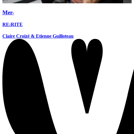
Mer-
RE:RITE
Claire Croizé & Etienne Guilloteau