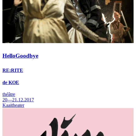
HelloGoodbye
RE:RITE
de KOE
théâtre
20—21.12.2017
Kaaitheater