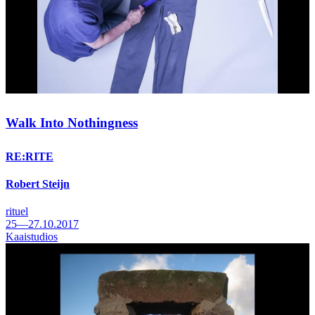
Walk Into Nothingness
RE:RITE
Robert Steijn
rituel
25—27.10.2017
Kaaistudios