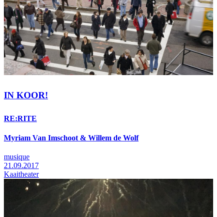
IN KOOR!
RE:RITE
Myriam Van Imschoot & Willem de Wolf
musique
21.09.2017
Kaaitheater