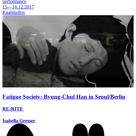
performance
15—16.12.2017
Kaaistudios
Fatigue Society: Byung-Chul Han in Seoul/Berlin
RE:RITE
Isabella Gresser