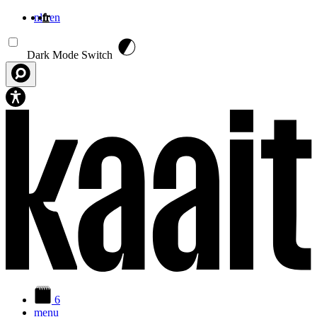
nl
fr
en
Aller au contenu principal
Dark Mode Switch
6
menu