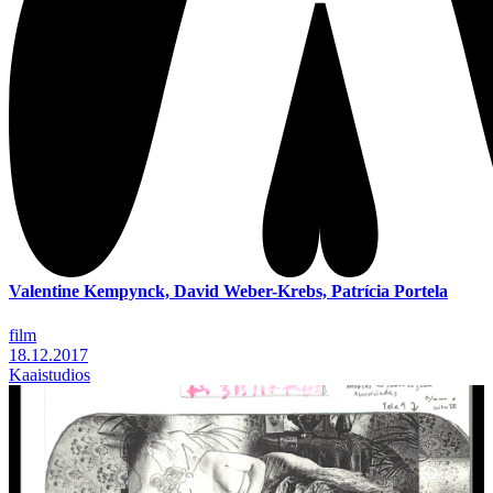
Valentine Kempynck, David Weber-Krebs, Patrícia Portela
film
18.12.2017
Kaaistudios