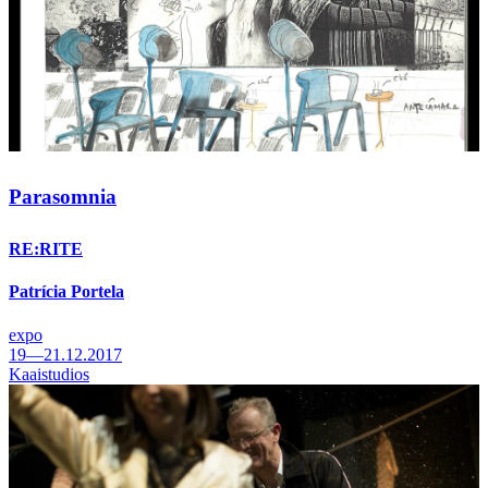
Parasomnia
RE:RITE
Patrícia Portela
expo
19—21.12.2017
Kaaistudios