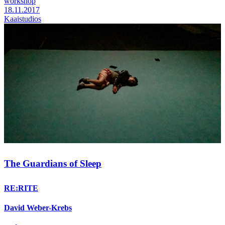
workshop
18.11.2017
Kaaistudios
The Guardians of Sleep
RE:RITE
David Weber-Krebs