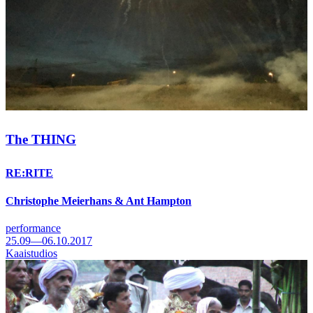
The THING
RE:RITE
Christophe Meierhans & Ant Hampton
performance
25.09—06.10.2017
Kaaistudios