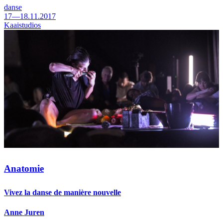
danse
17—18.11.2017
Kaaistudios
Anatomie
Vivez la danse de manière nouvelle
Anne Juren