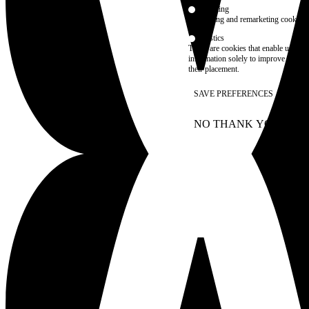
Marketing
advertising and remarketing cookies, 
Statistics
These are cookies that enable us to
information solely to improve the con
their placement.
SAVE PREFERENCES
NO THANK YOU
AC
WITHDRAW CONSEN