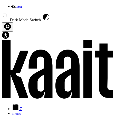
nl
fr
en
Overslaan en naar de inhoud gaan
Dark Mode Switch
7
menu