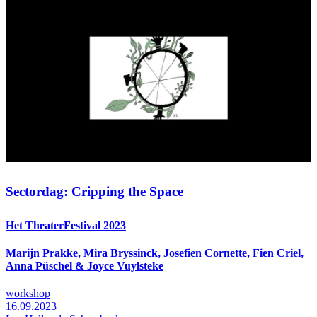
Sectordag: Cripping the Space
Het TheaterFestival 2023
Marijn Prakke, Mira Bryssinck, Josefien Cornette, Fien Criel,
Anna Püschel & Joyce Vuylsteke
workshop
16.09.2023