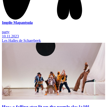
Impilo Mapantsula
party
10.11.2023
Les Halles de Schaerbeek
How a falling star lit up the purple sky [+10]