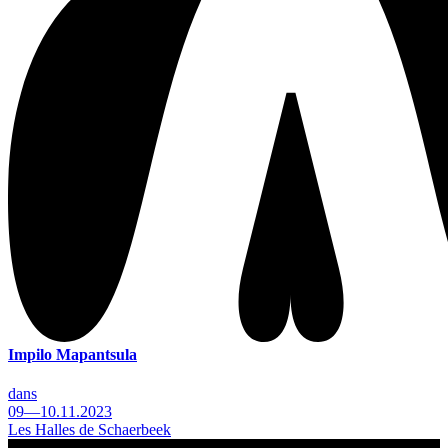
Impilo Mapantsula
dans
09—10.11.2023
Les Halles de Schaerbeek