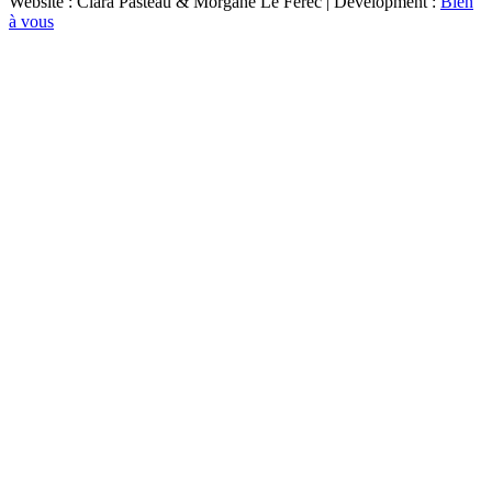
Website : Clara Pasteau & Morgane Le Ferec | Development :
Bien
à vous