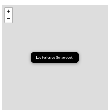
+
−
Les Halles de Schaerbeek