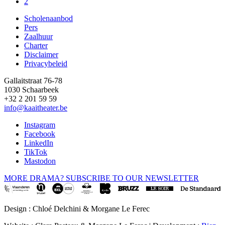
Pagina
2
Scholenaanbod
Pers
Footer
Zaalhuur
Charter
Disclaimer
Privacybeleid
Gallaitstraat 76-78
1030 Schaarbeek
+32 2 201 59 59
info@kaaitheater.be
Instagram
Facebook
LinkedIn
TikTok
Mastodon
MORE DRAMA? SUBSCRIBE TO OUR NEWSLETTER
Design : Chloé Delchini & Morgane Le Ferec