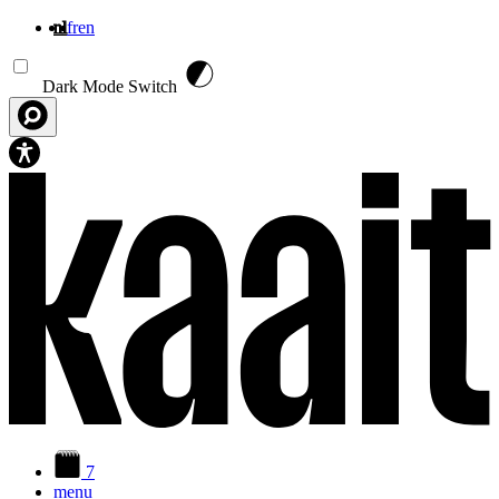
nl
fr
en
Overslaan en naar de inhoud gaan
Dark Mode Switch
7
menu