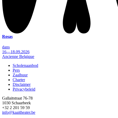
Rosas
dans
16—18.09.2026
Ancienne Belgique
Scholenaanbod
Pers
Footer
Zaalhuur
Charter
Disclaimer
Privacybeleid
Gallaitstraat 76-78
1030 Schaarbeek
+32 2 201 59 59
info@kaaitheater.be