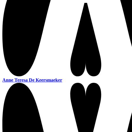
Anne Teresa De Keersmaeker