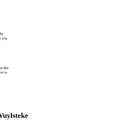
the
as you
e this
ree to
Vuylsteke