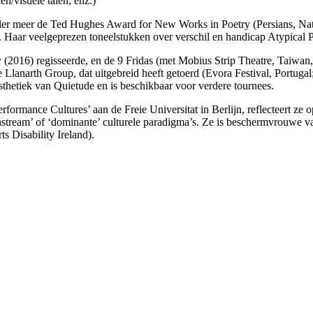
n/visuele talen, enz.)
 onder meer de Ted Hughes Award for New Works in Poetry (Persians, N
ar veelgeprezen toneelstukken over verschil en handicap Atypical Pl
sy (2016) regisseerde, en de 9 Fridas (met Mobius Strip Theatre, Ta
 Llanarth Group, dat uitgebreid heeft getoerd (Evora Festival, Portuga
thetiek van Quietude en is beschikbaar voor verdere tournees.
formance Cultures’ aan de Freie Universitat in Berlijn, reflecteert ze 
stream’ of ‘dominante’ culturele paradigma’s. Ze is beschermvrouwe va
s Disability Ireland).