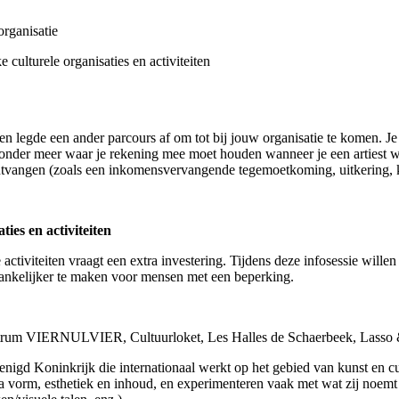
organisatie
 culturele organisaties en activiteiten
ereen legde een ander parcours af om tot bij jouw organisatie te komen.
 onder meer waar je rekening mee moet houden wanneer je een artiest wi
ntvangen (zoals een inkomensvervangende tegemoetkoming, uitkering, ku
ties en activiteiten
tiviteiten vraagt een extra investering. Tijdens deze infosessie willen 
gankelijker te maken voor mensen met een beperking.
entrum VIERNULVIER, Cultuurloket, Les Halles de Schaerbeek, Las
Verenigd Koninkrijk die internationaal werkt op het gebied van kunst en
 vorm, esthetiek en inhoud, en experimenteren vaak met wat zij noemt 