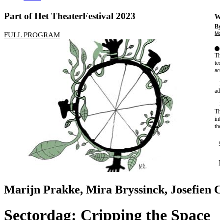
Part of Het TheaterFestival 2023
W
By
Mo
FULL PROGRAM
Th
te
ac
ad
Th
in
th
Marijn Prakke, Mira Bryssinck, Josefien C
Sectordag: Cripping the Space