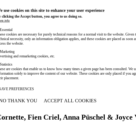
e use cookies on this site to enhance your user experience
 clicking the Accept button, you agree to us doing so.
re info
Essential
ese cookies are necessary for purely technical reasons for a normal visit to the website. Given 
chnical necessity, only an information obligation applies, and these cookies are placed as soon 
cess the website.
Marketing
vertising and remarketing cookies, etc.
Statistics
ese are cookies that enable us to know how many times a given page has been consulted. We us
formation solely to improve the content of our website. These cookies are only placed if you ag
eir placement.
SAVE PREFERENCES
NO THANK YOU
ACCEPT ALL COOKIES
WITHDRAW CONSENT
ornette, Fien Criel, Anna Püschel & Joyce 