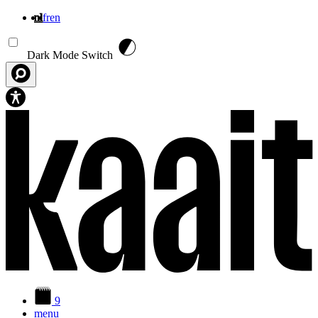
nl
fr
en
Overslaan en naar de inhoud gaan
Dark Mode Switch
9
menu