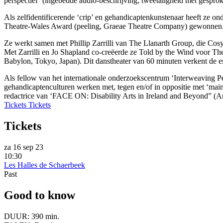
perspectief’ (ingebedde audio-beschrijving, tweetaligheid met gesproke
Als zelfidentificerende ‘crip’ en gehandicaptenkunstenaar heeft ze
Theatre-Wales Award (peeling, Graeae Theatre Company) gewonnen. Ha
Ze werkt samen met Phillip Zarrilli van The Llanarth Group, die Co
Met Zarrilli en Jo Shapland co-creëerde ze Told by the Wind voor The
Babylon, Tokyo, Japan). Dit danstheater van 60 minuten verkent de es
Als fellow van het internationale onderzoekscentrum ‘Interweaving Per
gehandicaptenculturen werken met, tegen en/of in oppositie met ‘main
redactrice van ‘FACE ON: Disability Arts in Ireland and Beyond” (Art
Tickets
Tickets
Tickets
za 16 sep 23
10:30
Les Halles de Schaerbeek
Past
Good to know
DUUR:
390 min.