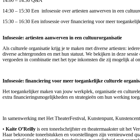
14:00 – 14:30 Q&A
14:30 – 15:30 Een infosessie over artiesten aanwerven in een cultuur
15:30 – 16:30 Een infosessie over financiering voor meer toegankelijke
Infosessie: artiesten aanwerven in een cultuurorganisatie
Als culturele organisatie krijg je te maken met diverse artiesten: ied
diverse achtergronden en met hun statuut. We bekijken in deze sessie
vergoeden in combinatie met het type inkomsten die zij mogelijk al o
Infosessie: financiering voor meer toegankelijke culturele organisa
Het toegankelijker maken van jouw werkplek, organisatie en culturele ac
extra financieringsmogelijkheden en strategieën om hun werking toe
In samenwerking met Het TheaterFestival, Kunstenpunt, Kunstenc
•
Kaite O’Reilly
is een toneelschrijfster en theatermaakster uit het 
Haar bekroonde toneelstukken en voorstellingen zijn vernieuwend qua