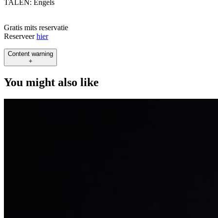
TALEN:
Engels
Gratis mits reservatie
Reserveer
hier
Content warning
+
You might also like