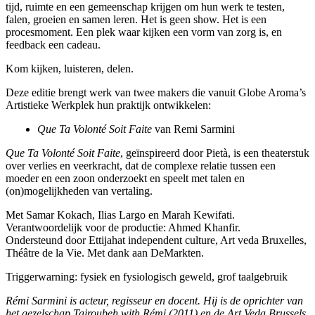
tijd, ruimte en een gemeenschap krijgen om hun werk te testen,
falen, groeien en samen leren. Het is geen show. Het is een
procesmoment. Een plek waar kijken een vorm van zorg is, en
feedback een cadeau.
Kom kijken, luisteren, delen.
Deze editie brengt werk van twee makers die vanuit Globe Aroma’s
Artistieke Werkplek hun praktijk ontwikkelen:
Que Ta Volonté Soit Faite
van Remi Sarmini
Que Ta Volonté Soit Faite
, geïnspireerd door Pietà, is een theaterstuk
over verlies en veerkracht, dat de complexe relatie tussen een
moeder en een zoon onderzoekt en speelt met talen en
(on)mogelijkheden van vertaling.
Met Samar Kokach, Ilias Largo en Marah Kewifati.
Verantwoordelijk voor de productie: Ahmed Khanfir.
Ondersteund door Ettijahat independent culture, Art veda Bruxelles,
Théâtre de la Vie. Met dank aan DeMarkten.
Triggerwarning: fysiek en fysiologisch geweld, grof taalgebruik
Rémi Sarmini is acteur, regisseur en docent. Hij is de oprichter van
het gezelschap Tajroubeh with Rémi (2011) en de Art Veda Brussels