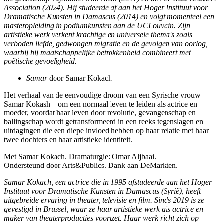
Association (2024). Hij studeerde af aan het Hoger Instituut voor
Dramatische Kunsten in Damascus (2014) en volgt momenteel een
masteropleiding in podiumkunsten aan de UCLouvain. Zijn
artistieke werk verkent krachtige en universele thema's zoals
verboden liefde, gedwongen migratie en de gevolgen van oorlog,
waarbij hij maatschappelijke betrokkenheid combineert met
poëtische gevoeligheid.
Samar
door Samar Kokach
Het verhaal van de eenvoudige droom van een Syrische vrouw –
Samar Kokash – om een normaal leven te leiden als actrice en
moeder, voordat haar leven door revolutie, gevangenschap en
ballingschap wordt getransformeerd in een reeks tegenslagen en
uitdagingen die een diepe invloed hebben op haar relatie met haar
twee dochters en haar artistieke identiteit.
Met Samar Kokach. Dramaturgie: Omar Aljbaai.
Ondersteund door Arts&Publics. Dank aan DeMarkten.
Samar Kokach, een actrice die in 1995 afstudeerde aan het Hoger
Instituut voor Dramatische Kunsten in Damascus (Syrië), heeft
uitgebreide ervaring in theater, televisie en film. Sinds 2019 is ze
gevestigd in Brussel, waar ze haar artistieke werk als actrice en
maker van theaterproducties voortzet. Haar werk richt zich op