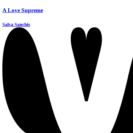
A Love Supreme
Salva Sanchis