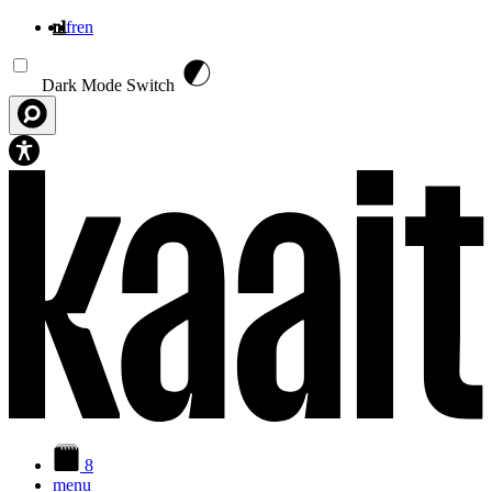
nl
fr
en
Overslaan en naar de inhoud gaan
Dark Mode Switch
8
menu