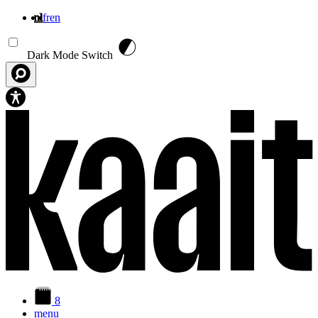
nl
fr
en
Overslaan en naar de inhoud gaan
Dark Mode Switch
8
menu