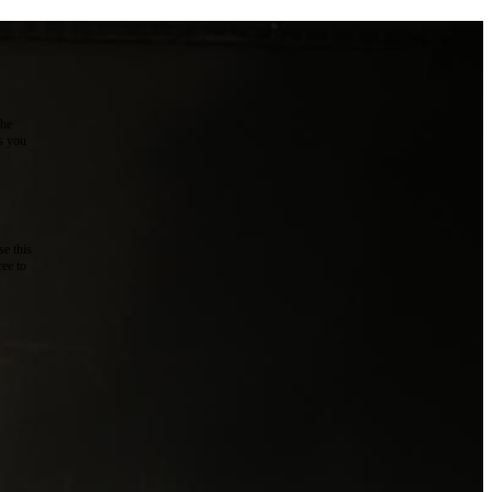
the
as you
e this
ree to