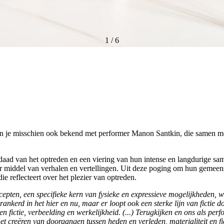
1
/
6
ben je misschien ook bekend met performer Manon Santkin, die samen me
daad van het optreden en een viering van hun intense en langdurige sa
r middel van verhalen en vertellingen. Uit deze poging om hun gemeensc
die reflecteert over het plezier van optreden.
ncepten, een specifieke kern van fysieke en expressieve mogelijkheden
ankerd in het hier en nu, maar er loopt ook een sterke lijn van fictie 
sen fictie, verbeelding en werkelijkheid. (...) Terugkijken en ons als 
het creëren van doorgangen tussen heden en verleden, materialiteit en fic