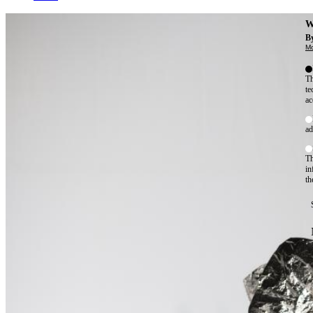
W
By
Mo
Th
te
ac
ad
Th
in
th