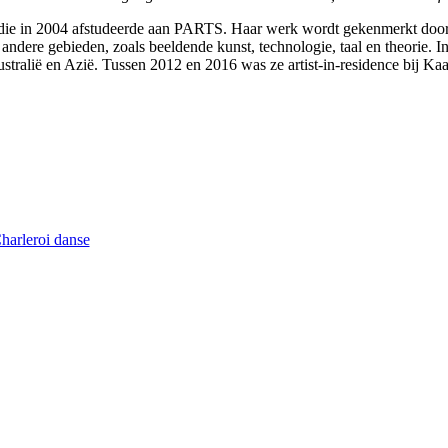
 die in 2004 afstudeerde aan PARTS. Haar werk wordt gekenmerkt door h
dere gebieden, zoals beeldende kunst, technologie, taal en theorie. In
stralië en Azië. Tussen 2012 en 2016 was ze artist-in-residence bij Kaa
Charleroi danse