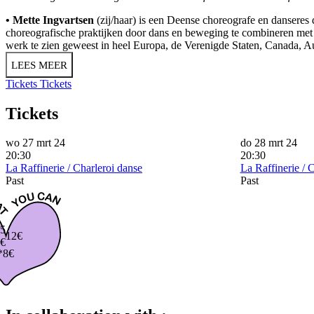
• Mette Ingvartsen
(zij/haar) is een Deense choreografe en danseres
choreografische praktijken door dans en beweging te combineren met an
werk te zien geweest in heel Europa, de Verenigde Staten, Canada, Au
LEES MEER
Tickets
Tickets
Tickets
wo 27 mrt 24
do 28 mrt 24
20:30
20:30
La Raffinerie / Charleroi danse
La Raffinerie / 
Past
Past
5
12€
€
*8€