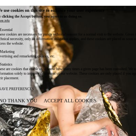
e use cookies on this site to enhance your user experience
 clicking the Accept button, you agree to us doing so.
re info
Essential
ese cookies are necessary for purely technical reasons for a normal visit to the website. Given 
chnical necessity, only an information obligation applies, and these cookies are placed as soon 
cess the website.
Marketing
vertising and remarketing cookies, etc.
Statistics
ese are cookies that enable us to know how many times a given page has been consulted. We us
formation solely to improve the content of our website. These cookies are only placed if you ag
eir placement.
SAVE PREFERENCES
NO THANK YOU
ACCEPT ALL COOKIES
WITHDRAW CONSENT