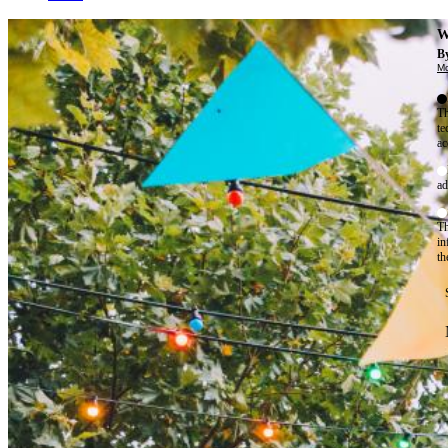
W
By
Mo
Th
te
ac
ad
Th
in
th