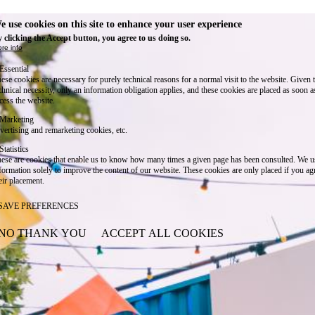
e use cookies on this site to enhance your user experience
 clicking the Accept button, you agree to us doing so.
re info
Essential
ese cookies are necessary for purely technical reasons for a normal visit to the website. Given 
chnical necessity, only an information obligation applies, and these cookies are placed as soon 
cess the website.
Marketing
vertising and remarketing cookies, etc.
Statistics
ese are cookies that enable us to know how many times a given page has been consulted. We us
formation solely to improve the content of our website. These cookies are only placed if you ag
eir placement.
SAVE PREFERENCES
NO THANK YOU
ACCEPT ALL COOKIES
WITHDRAW CONSENT