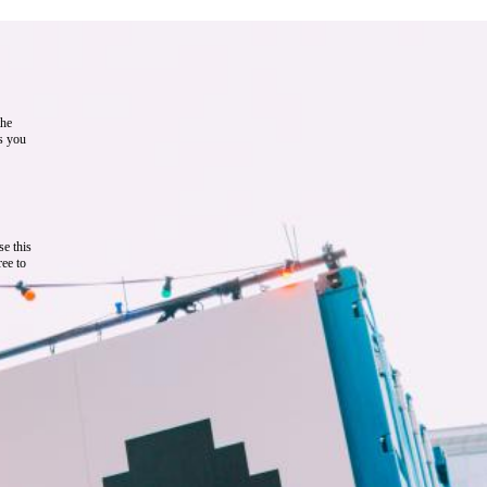
the
as you
e this
ree to