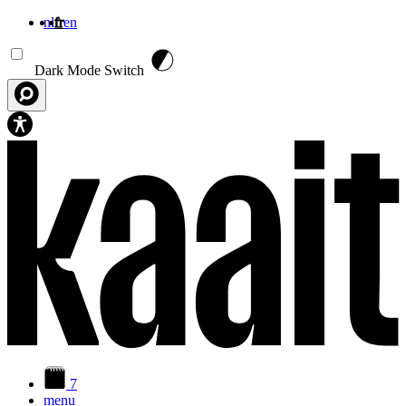
nl
fr
en
Aller au contenu principal
Dark Mode Switch
7
menu