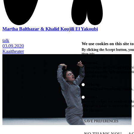
Martha Balthazar & Khalid Koujili El Yakoubi
talk
We use cookies on this site t
03.09.2020
By clicking the Accept button, you
Kaaitheater
More info
Essential
These cookies are necessary for purel
technical necessity, only an informat
access the website.
Marketing
advertising and remarketing cookies, 
Statistics
These are cookies that enable us to
information solely to improve the con
their placement.
SAVE PREFERENCES