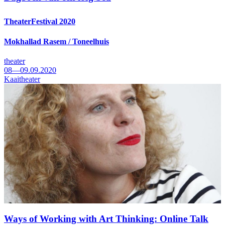
TheaterFestival 2020
Mokhallad Rasem / Toneelhuis
theater
08—09.09.2020
Kaaitheater
Ways of Working with Art Thinking: Online Talk