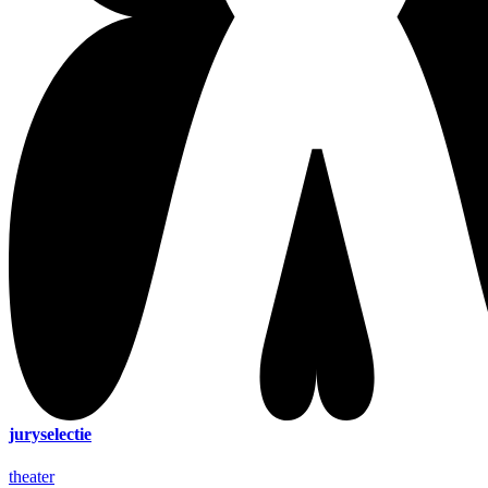
juryselectie
theater