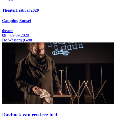
TheaterFestival 2020
Camping Sunset
theater
08—09.09.2020
De Wasserij (Gent)
Dagboek van een leeg bed