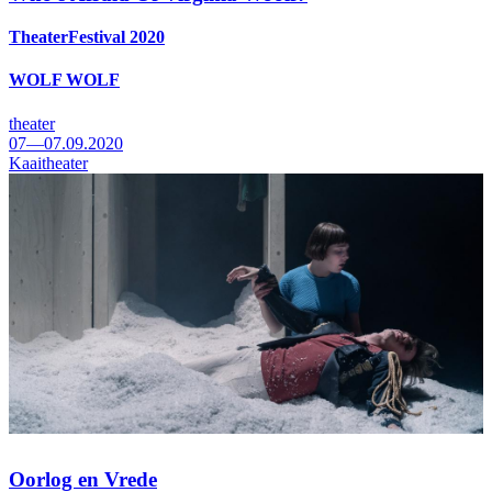
TheaterFestival 2020
WOLF WOLF
theater
07—07.09.2020
Kaaitheater
Oorlog en Vrede