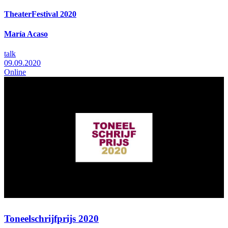
TheaterFestival 2020
María Acaso
talk
09.09.2020
Online
Toneelschrijfprijs 2020