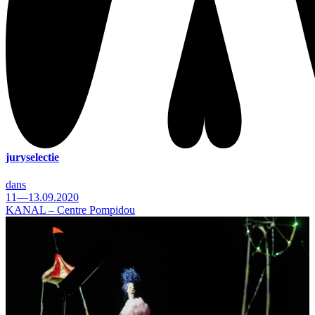
juryselectie
dans
11—13.09.2020
KANAL – Centre Pompidou