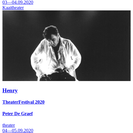
03—04.09.2020
Kaaitheater
Henry
TheaterFestival 2020
Peter De Graef
theater
04—05.09.2020