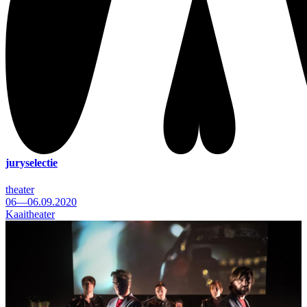
juryselectie
theater
06—06.09.2020
Kaaitheater