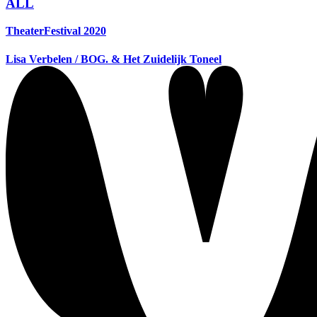
ALL
TheaterFestival 2020
Lisa Verbelen / BOG. & Het Zuidelijk Toneel