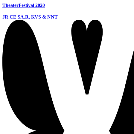
TheaterFestival 2020
JR.CE.SA.R, KVS & NNT