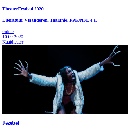
TheaterFestival 2020
Literatuur Vlaanderen, Taalunie, FPK/NFL e.a.
online
10.09.2020
Kaaitheater
Jezebel