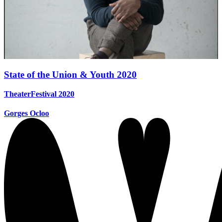
State of the Union & Youth 2020
TheaterFestival 2020
Gorges Ocloo