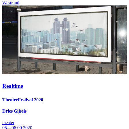
Westrand
Realtime
TheaterFestival 2020
Dries Gijsels
theater
05—06.09.2020