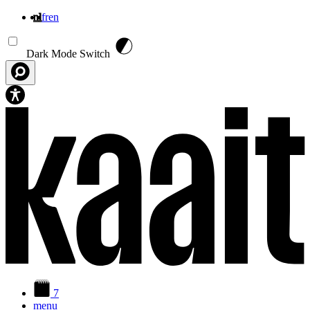
nl
fr
en
Overslaan en naar de inhoud gaan
Dark Mode Switch
7
menu