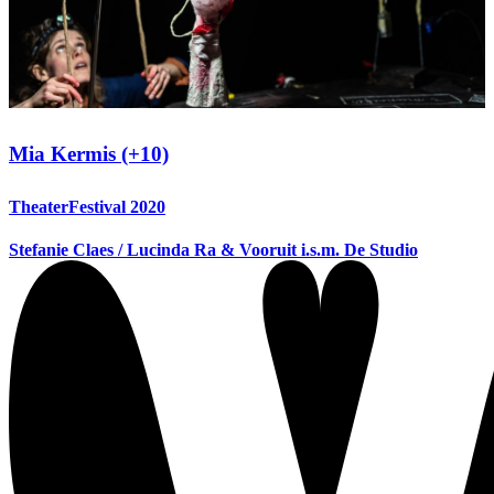
Mia Kermis (+10)
TheaterFestival 2020
Stefanie Claes / Lucinda Ra & Vooruit i.s.m. De Studio