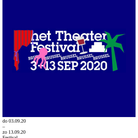
do 03.09.20
–
zo 13.09.20
Festival