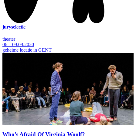
juryselectie
theater
06—09.09.2020
geheime locatie in GENT
Who’s Afraid Of Virginia Woolf?