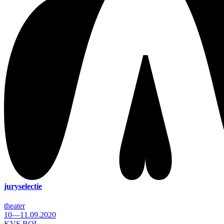
juryselectie
theater
10—11.09.2020
KVS BOL