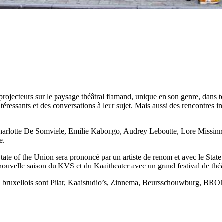
rojecteurs sur le paysage théâtral flamand, unique en son genre, dans to
éressants et des conversations à leur sujet. Mais aussi des rencontres in
rlotte De Somviele, Emilie Kabongo, Audrey Leboutte, Lore Missinne,
e.
 State of the Union sera prononcé par un artiste de renom et avec le State
a nouvelle saison du KVS et du Kaaitheater avec un grand festival de théâ
on bruxellois sont Pilar, Kaaistudio’s, Zinnema, Beursschouwburg, BR