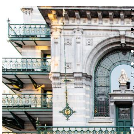
W
By
Mo
Th
te
ac
ad
Th
in
th