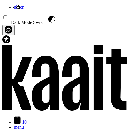
nl
fr
en
Aller au contenu principal
Dark Mode Switch
10
menu