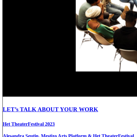
LET’s TALK ABOUT YOUR WORK
Het TheaterFestival 2023
Alesandra Seutin, Mestizo Arts Platform & Het TheaterFestival