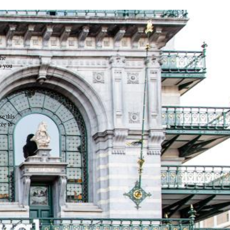
the
as you
e this
ree to