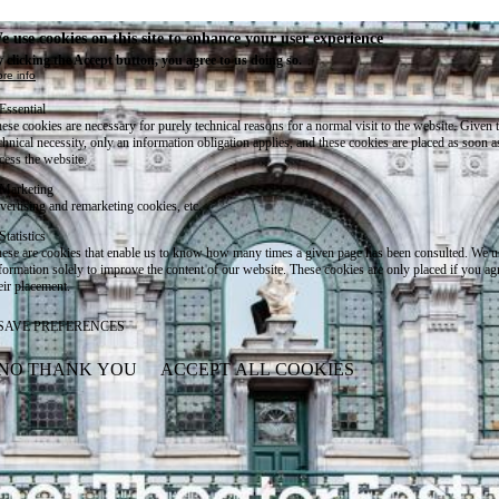
e use cookies on this site to enhance your user experience
 clicking the Accept button, you agree to us doing so.
re info
Essential
ese cookies are necessary for purely technical reasons for a normal visit to the website. Given 
chnical necessity, only an information obligation applies, and these cookies are placed as soon 
cess the website.
Marketing
vertising and remarketing cookies, etc.
Statistics
ese are cookies that enable us to know how many times a given page has been consulted. We us
formation solely to improve the content of our website. These cookies are only placed if you ag
eir placement.
SAVE PREFERENCES
NO THANK YOU
ACCEPT ALL COOKIES
WITHDRAW CONSENT