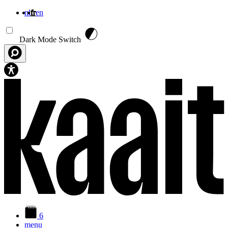
nl
fr
en
Aller au contenu principal
Dark Mode Switch
6
menu