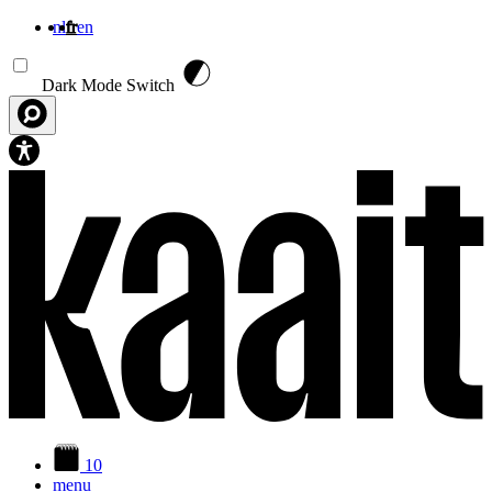
nl
fr
en
Aller au contenu principal
Dark Mode Switch
10
menu