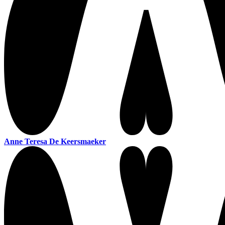
Anne Teresa De Keersmaeker