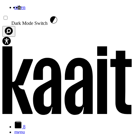
nl
fr
en
Aller au contenu principal
Dark Mode Switch
8
menu