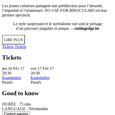
Les jeunes créateurs partagent une prédilection pour l’absurde,
l’imparfait et l’irrationnel.
NO USE FOR BINOCULARS
est leur
premier spectacle.
Le style surprenant et le surréalisme osé sont le présage
d’un parcours singulier et unique.
– cuttingedge.be
LIRE PLUS
Tickets
Tickets
Tickets
jeu 16 Fév 17
ven 17 Fév 17
20:30
20:30
Kaaistudios
Kaaistudios
Passés
Passés
Good to know
DURÉE :
75 min.
LANGUAGE :
Néerlandais
Content warning