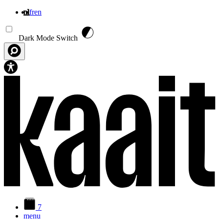
nl
fr
en
Overslaan en naar de inhoud gaan
Dark Mode Switch
7
menu