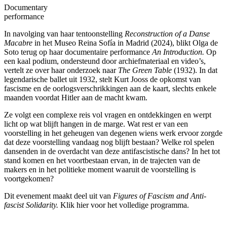
Documentary
performance
In navolging van haar tentoonstelling
Reconstruction of a Danse
Macabre
in het Museo Reina Sofía in Madrid (2024), blikt Olga de
Soto terug op haar documentaire performance
An Introduction.
Op
een kaal podium, ondersteund door archiefmateriaal en video’s,
vertelt ze over haar onderzoek naar
The Green Table
(1932). In dat
legendarische ballet uit 1932, stelt Kurt Jooss de opkomst van
fascisme en de oorlogsverschrikkingen aan de kaart, slechts enkele
maanden voordat Hitler aan de macht kwam.
Ze volgt een complexe reis vol vragen en ontdekkingen en werpt
licht op wat blijft hangen in de marge. Wat rest er van een
voorstelling in het geheugen van degenen wiens werk ervoor zorgde
dat deze voorstelling vandaag nog blijft bestaan? Welke rol spelen
dansenden in de overdacht van deze antifascistische dans? In het tot
stand komen en het voortbestaan ervan, in de trajecten van de
makers en in het politieke moment waaruit de voorstelling is
voortgekomen?
Dit evenement maakt deel uit van
Figures of Fascism and Anti-
fascist Solidarity.
Klik
hier
voor het volledige programma.