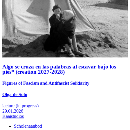
Algo se cruza en las palabras al escavar bajo los
pies* (creation 2027-2028)
Figures of Fascism and Antifascist Solidarity
Olga de Soto
lecture (in progress)
29.01.2026
Kaaistudios
Scholenaanbod